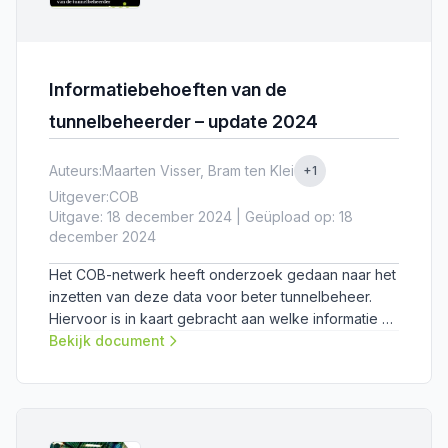
Informatiebehoeften van de
tunnelbeheerder – update 2024
Auteurs:
Maarten Visser, Bram ten Klei
+1
Uitgever:
COB
Uitgave: 18 december 2024 | Geüpload op: 18
december 2024
Het COB-netwerk heeft onderzoek gedaan naar het
inzetten van deze data voor beter tunnelbeheer.
Hiervoor is in kaart gebracht aan welke informatie er
behoefte is bij personen betrokken bij het
Bekijk document
assetmanagement van een tunnel.