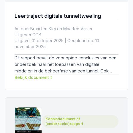
Leertraject digitale tunneltweeling
Auteurs:
Bram ten Klei en Maarten Visser
Uitgever:
COB
Uitgave: 31 oktober 2025 | Geüpload op: 13
november 2025
Dit rapport bevat de voorlopige conclusies van een
onderzoek naar het toepassen van digitale
middelen in de beheerfase van een tunnel. Ook
biedt het een praktische aanpak om
Bekijk document
tunnelbeheerders te ondersteunen in hun transitie
naar datagedreven assetmanagement.
Kennisdocument of
(onderzoeks)rapport