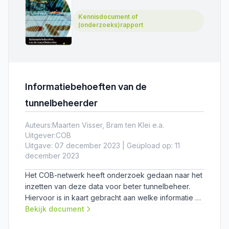
Kennisdocument of
(onderzoeks)rapport
Informatiebehoeften van de
tunnelbeheerder
Auteurs:
Maarten Visser, Bram ten Klei e.a.
Uitgever:
COB
Uitgave: 07 december 2023 | Geüpload op: 11
december 2023
Het COB-netwerk heeft onderzoek gedaan naar het
inzetten van deze data voor beter tunnelbeheer.
Hiervoor is in kaart gebracht aan welke informatie er
behoefte is bij personen betrokken bij het
Bekijk document
assetmanagement van een tunnel.