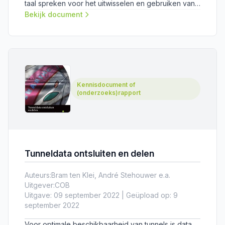
taal spreken voor het uitwisselen en gebruiken van
data in de tunnelsector. Er is daarom onderzoek
Bekijk document
gedaan naar een taalopzet – een semantische basis
– voor alle levensfasen en aspecten van een tunnel.
Kennisdocument of
(onderzoeks)rapport
Tunneldata ontsluiten en delen
Auteurs:
Bram ten Klei, André Stehouwer e.a.
Uitgever:
COB
Uitgave: 09 september 2022 | Geüpload op: 9
september 2022
Voor optimale beschikbaarheid van tunnels is data