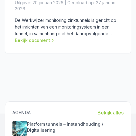
Uitgave: 20 januari 2026 | Geüpload op: 27 januari
2026
De Werkwijzer monitoring zinktunnels is gericht op
het inrichten van een monitoringsysteem in een
tunnel, in samenhang met het daaropvolgende
proces van data-analyse, data-interpretatie, het
Bekijk document
uitvoeren van een conditiebepaling van de tunnel
en het voorspellen van toekomstig gedrag. De
werkwijzer is bedoeld ter ondersteuning van de
besluitvorming over monitoring: wat moet er worden
gemonitord, op welke manier en met welke
frequentie? Daarbij gaat het vooralsnog om het
verzamelen van data voor wetenschappelijk
onderzoek (door PhD-, PDeng- en MSc-studenten).
Bekijk alles
AGENDA
Platform tunnels – Instandhouding /
Digitalisering