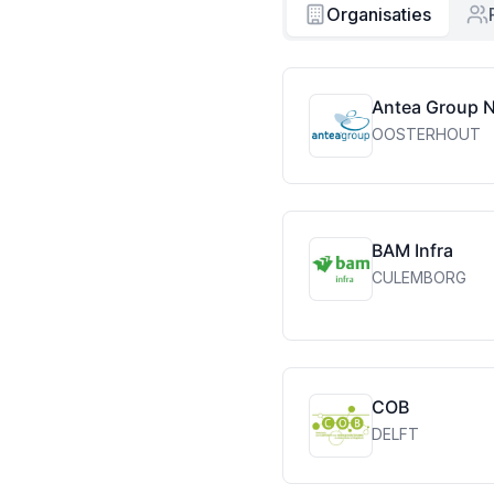
Organisaties
Antea Group 
OOSTERHOUT
BAM Infra
CULEMBORG
COB
DELFT