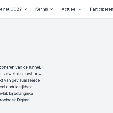
et het COB?
Kennis
Actueel
Participere
ctioneren van de tunnel,
er, zowel bij nieuwbouw
kt van gevisualiseerde
el onduidelijkheid
lak bij belangrijke
roeiboek Digitaal