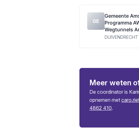
Gemeente Am
GE
Programma A
Wegtunnels A
DUIVENDRECHT
Meer weten o
De coordinator is Kar
opnemen met
caro.ri
4862 410
.