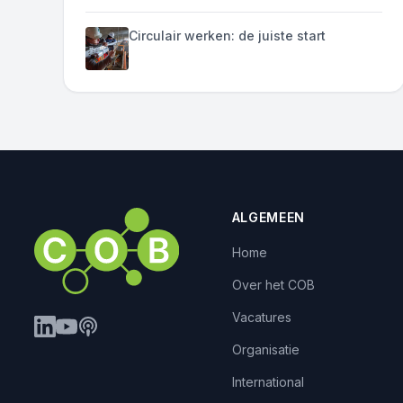
Circulair werken: de juiste start
ALGEMEEN
Home
Over het COB
Vacatures
Organisatie
International