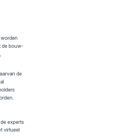
n worden
et de bouw-
,
daarvan de
al
holders
orden.
 de experts
 virtueel