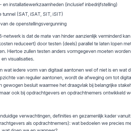
 en installatiewerkzaamheden (inclusief inbedrijfstelling)
e tunnel (SAT, iSAT, SIT, iSIT)
n van de openstellingsvergunning
netwerk is dat de mate van hinder aanzienlijk verminderd ka
osten reduceert) door testen (deels) parallel te laten lopen m
n. Hiertoe zullen testen anders vormgegeven moeten worden
 en visualisaties.
en wat iedere vorm van digitaal aantonen wel of niet is en wat 
opzichte van regulier aantonen, wordt de afweging om tot digita
n gewogen besluit waarmee het draagvlak bij belangrijke stake
maar ook bij opdrachtgevers en opdrachtnemers ontwikkeld w
nduidige verwachtingen, definities en gezamenlijk kader vanuit
drachtgevers als opdrachtnemers): wat bedoelen we precies met
e, wat doen we en wanneer?