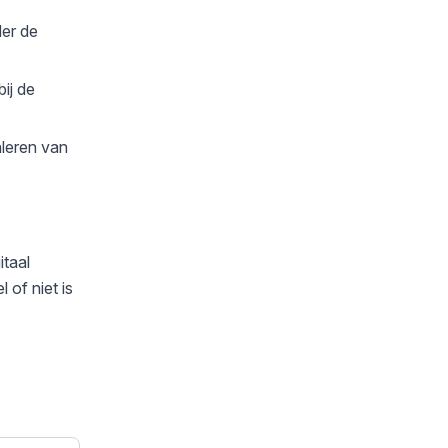
der de
ij de
aleren van
itaal
 of niet is