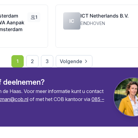
sterdam
ICT Netherlands B.V.
1
IC
WA Aanpak
EINDHOVEN
msterdam
2
3
Volgende
1
f deelnemen?
in de Haas. Voor meer informatie kunt u contact
etman@cob.nl
of met het COB kantoor via
085 –