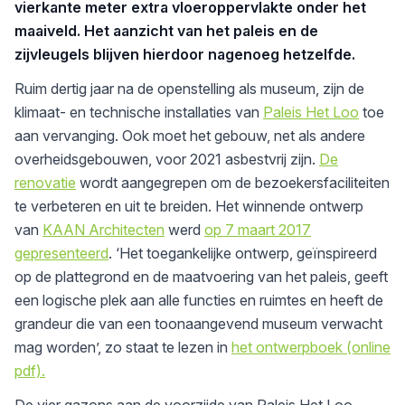
vierkante meter extra vloeroppervlakte onder het
maaiveld. Het aanzicht van het paleis en de
zijvleugels blijven hierdoor nagenoeg hetzelfde.
Ruim dertig jaar na de openstelling als museum, zijn de
klimaat- en technische installaties van
Paleis Het Loo
toe
aan vervanging. Ook moet het gebouw, net als andere
overheidsgebouwen, voor 2021 asbestvrij zijn.
De
renovatie
wordt aangegrepen om de bezoekersfaciliteiten
te verbeteren en uit te breiden. Het winnende ontwerp
van
KAAN Architecten
werd
op 7 maart 2017
gepresenteerd
. ‘Het toegankelijke ontwerp, geïnspireerd
op de plattegrond en de maatvoering van het paleis, geeft
een logische plek aan alle functies en ruimtes en heeft de
grandeur die van een toonaangevend museum verwacht
mag worden’, zo staat te lezen in
het ontwerpboek (online
pdf).
De vier gazons aan de voorzijde van Paleis Het Loo