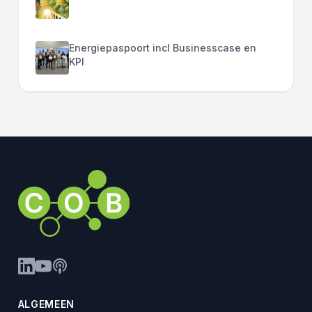
Energiepaspoort incl Businesscase en
KPI
ALGEMEEN