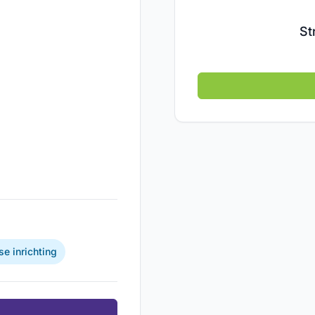
St
e inrichting