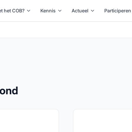
t het COB?
Kennis
Actueel
Participeren
rond