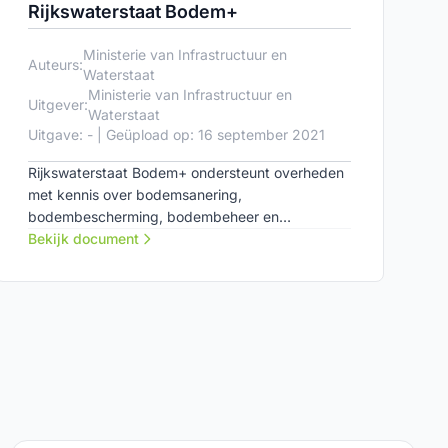
Rijkswaterstaat Bodem+
Ministerie van Infrastructuur en
Auteurs:
Waterstaat
Ministerie van Infrastructuur en
Uitgever:
Waterstaat
Uitgave: - | Geüpload op: 16 september 2021
Rijkswaterstaat Bodem+ ondersteunt overheden
met kennis over bodemsanering,
bodembescherming, bodembeheer en
bodemenergie voor een duurzaam gebruik van
Bekijk document
het bodem- en grondwatersysteem en de
ondergrond. Verder ondersteunt Bodem+
kennisoverdracht en -ontwikkeling.