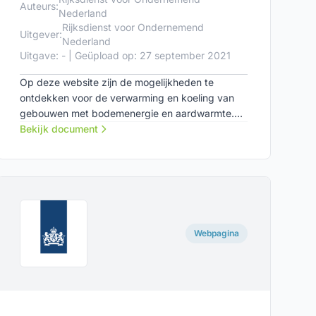
Auteurs:
Nederland
Rijksdienst voor Ondernemend
Uitgever:
Nederland
Uitgave: - | Geüpload op: 27 september 2021
Op deze website zijn de mogelijkheden te
ontdekken voor de verwarming en koeling van
gebouwen met bodemenergie en aardwarmte.
Naast algemene informatie zijn er verschillende
Bekijk document
instrumenten en praktijkvoorbeelden
beschikbaar.
Webpagina