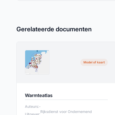
Gerelateerde documenten
Model of kaart
Warmteatlas
Auteurs:
-
Rijksdienst voor Ondernemend
Uitgever: