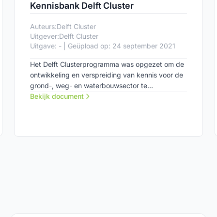
Kennisbank Delft Cluster
Auteurs:
Delft Cluster
Uitgever:
Delft Cluster
Uitgave: - | Geüpload op: 24 september 2021
Het Delft Clusterprogramma was opgezet om de
ontwikkeling en verspreiding van kennis voor de
grond-, weg- en waterbouwsector te
bevorderen, met als belangrijkste punten
Bekijk document
infrastructuur en water. Het programma is
inmiddels afgerond, maar alle voor de
geotechniek relevante producten zijn terug te
vinden op deze pagina.