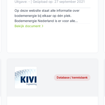
Uitgave: - | Geüpload op: 27 september 2021
Op deze website staat alle informatie over
bodemenergie bij elkaar op één plek.
Bodemenergie Nederland is er voor alle
professionals in de bodemenergiebranche maar
Bekijk document
ook voor iedereen die in de keten te maken heeft
met de aanschaf en exploitatie van duurzame
energiesystemen.
Database / kennisbank