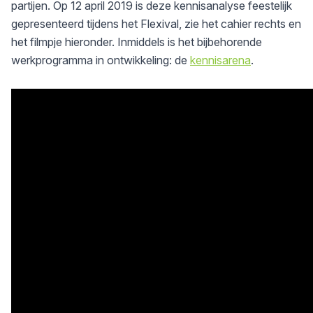
partijen. Op 12 april 2019 is deze kennisanalyse feestelijk
gepresenteerd tijdens het Flexival, zie het cahier rechts en
het filmpje hieronder. Inmiddels is het bijbehorende
werkprogramma in ontwikkeling: de
kennisarena
.