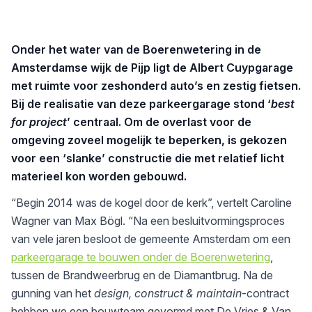
Onder het water van de Boerenwetering in de
Amsterdamse wijk de Pijp ligt de Albert Cuypgarage
met ruimte voor zeshonderd auto’s en zestig fietsen.
Bij de realisatie van deze parkeergarage stond ‘
best
for project
’ centraal. Om de overlast voor de
omgeving zoveel mogelijk te beperken, is gekozen
voor een ‘slanke’ constructie die met relatief licht
materieel kon worden gebouwd.
“Begin 2014 was de kogel door de kerk”, vertelt Caroline
Wagner van Max Bögl. “Na een besluitvormingsproces
van vele jaren besloot de gemeente Amsterdam om een
parkeergarage te bouwen onder de Boerenwetering
,
tussen de Brandweerbrug en de Diamantbrug. Na de
gunning van het
design, construct & maintain
-contract
hebben we een bouwteam gevormd met De Vries & Van