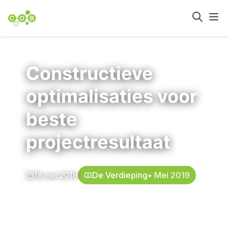
Home
Nieuws en achtergrond
Constructieve
optimalisaties voor
beste
projectresultaat
18 mei 2019
De Verdieping
• Mei 2019