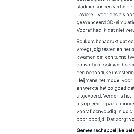
stadium kunnen verhelpen
Laviere: “Voor ons als op
geavanceerd 3D-simulatiemod
Vooraf had ik dat niet ver
Beukers benadrukt dat een 
vroegtijdig testen en het 
kwamen om een tunneltweel
consortium ook wel beden
een behoorlijke investeri
Heijmans het model voor 
en werkte het zo goed da
uitgevoerd. Verder is he
als op een bepaald mome
vooraf eenvoudig in de dig
doorlooptijd. Dat zorgt vo
Gemeenschappelijke bel