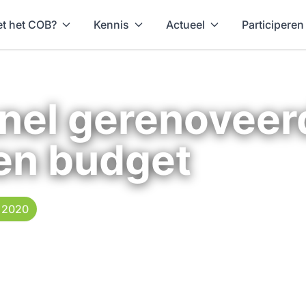
t het COB?
Kennis
Actueel
Participeren
nel gerenoveer
 en budget
i 2020