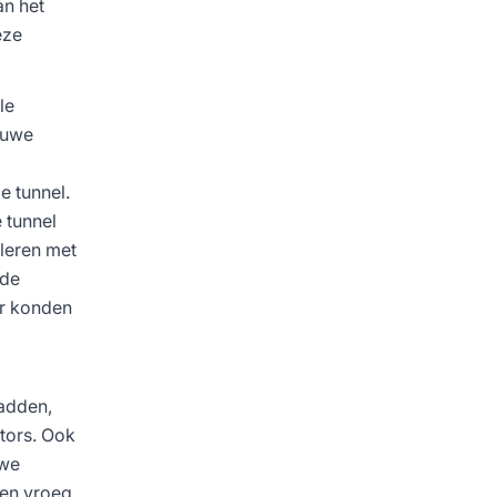
an het
eze
le
euwe
e tunnel.
 tunnel
uleren met
 de
er konden
hadden,
tors. Ook
uwe
een vroeg