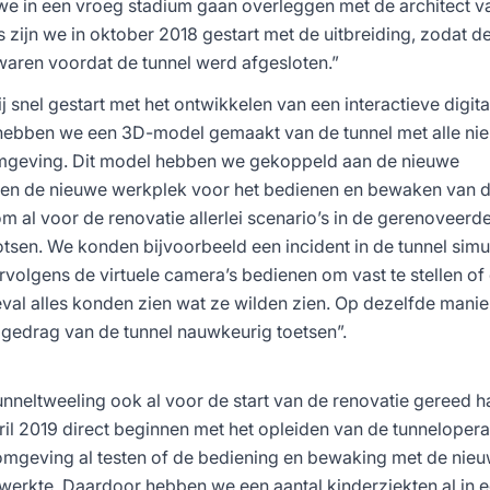
we in een vroeg stadium gaan overleggen met de architect v
zijn we in oktober 2018 gestart met de uitbreiding, zodat d
aren voordat de tunnel werd afgesloten.”
j snel gestart met het ontwikkelen van een interactieve digita
 hebben we een 3D-model gemaakt van de tunnel met alle ni
e omgeving. Dit model hebben we gekoppeld aan de nieuwe
 en de nieuwe werkplek voor het bedienen en bewaken van d
m al voor de renovatie allerlei scenario’s in de gerenoveerde
tsen. We konden bijvoorbeeld een incident in de tunnel sim
ervolgens de virtuele camera’s bedienen om vast te stellen of
eval alles konden zien wat ze wilden zien. Op dezelfde mani
 gedrag van de tunnel nauwkeurig toetsen”.
unneltweeling ook al voor de start van de renovatie gereed 
il 2019 direct beginnen met het opleiden van de tunnelopera
 omgeving al testen of de bediening en bewaking met de nie
werkte. Daardoor hebben we een aantal kinderziekten al in 