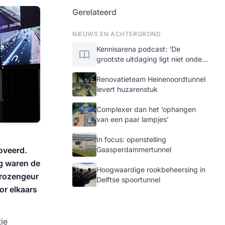
Gerelateerd
NIEUWS EN ACHTERGROND
Kennisarena podcast: ‘De
grootste uitdaging ligt niet onder
de grond, maar erboven’
Renovatieteam Heinenoordtunnel
levert huzarenstuk
Complexer dan het ‘ophangen
van een paar lampjes’
In focus: openstelling
oveerd.
Gaasperdammertunnel
ng waren de
Hoogwaardige rookbeheersing in
 rozengeur
Delftse spoortunnel
or elkaars
ie