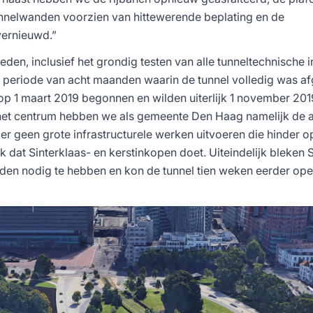
nnelwanden voorzien van hittewerende beplating en de
ernieuwd.”
n, inclusief het grondig testen van alle tunneltechnische in
n periode van acht maanden waarin de tunnel volledig was af
 op 1 maart 2019 begonnen en wilden uiterlijk 1 november 201
in het centrum hebben we als gemeente Den Haag namelijk de 
r geen grote infrastructurele werken uitvoeren die hinder o
k dat Sinterklaas- en kerstinkopen doet. Uiteindelijk bleken
en nodig te hebben en kon de tunnel tien weken eerder op