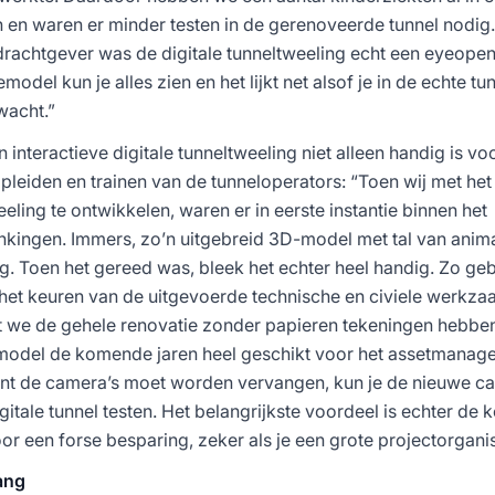
 en waren er minder testen in de gerenoveerde tunnel nodig.
drachtgever was de digitale tunneltweeling echt een eyeopene
el kun je alles zien en het lijkt net alsof je in de echte tunn
wacht.”
interactieve digitale tunneltweeling niet alleen handig is vo
opleiden en trainen van de tunneloperators: “Toen wij met het
ing te ontwikkelen, waren er in eerste instantie binnen het
kingen. Immers, zo’n uitgebreid 3D-model met tal van anima
ng. Toen het gereed was, bleek het echter heel handig. Zo geb
het keuren van de uitgevoerde technische en civiele werkz
t we de gehele renovatie zonder papieren tekeningen hebbe
t model de komende jaren heel geschikt voor het assetmanag
nt de camera’s moet worden vervangen, kun je de nieuwe c
itale tunnel testen. Het belangrijkste voordeel is echter de k
or een forse besparing, zeker als je een grote projectorganis
ang