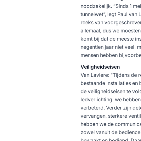
noodzakelijk. “Sinds 1 me
tunnelwet”, legt Paul van
reeks van voorgeschreven
allemaal, dus we moesten 
komt bij dat de meeste ins
negentien jaar niet veel, 
mensen hebben bijvoorbee
Veiligheidseisen
Van Laviere: “Tijdens de
bestaande installaties en 
de veiligheidseisen te v
ledverlichting, we hebbe
verbeterd. Verder zijn de
vervangen, sterkere venti
hebben we de communicat
zowel vanuit de bedience
bewaakt en bediend. Daar