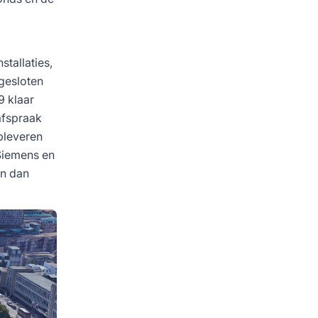
stallaties,
gesloten
9 klaar
afspraak
pleveren
 Siemens en
en dan