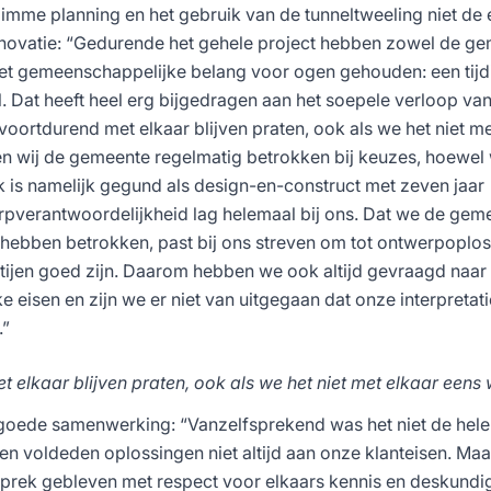
limme planning en het gebruik van de tunneltweeling niet de 
enovatie: “Gedurende het gehele project hebben zowel de g
het gemeenschappelijke belang voor ogen gehouden: een tijd
l. Dat heeft heel erg bijgedragen aan het soepele verloop va
ortdurend met elkaar blijven praten, ook als we het niet me
n wij de gemeente regelmatig betrokken bij keuzes, hoewel 
 is namelijk gegund als design-en-construct met zeven jaar
pverantwoordelijkheid lag helemaal bij ons. Dat we de gem
 hebben betrokken, past bij ons streven om tot ontwerpoplos
tijen goed zijn. Daarom hebben we ook altijd gevraagd naar
 eisen en zijn we er niet van uitgegaan dat onze interpretati
.”
t elkaar blijven praten, ook als we het niet met elkaar eens
goede samenwerking: “Vanzelfsprekend was het niet de hele 
n voldeden oplossingen niet altijd aan onze klanteisen. Maa
gesprek gebleven met respect voor elkaars kennis en deskundi