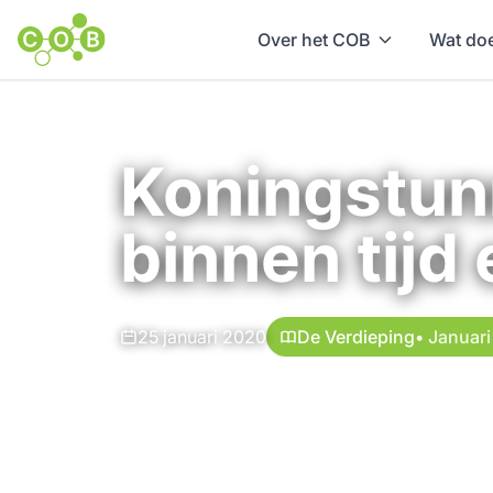
Over het COB
Wat doe
Home
Nieuws en achtergrond
Koningstun
binnen tijd
25 januari 2020
De Verdieping
• Januar