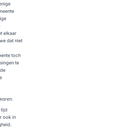
enige
emeente
ige
n
t elkaar
we dat niet
eente toch
singen te
 de
e
 waren.
tijd
r ook in
gheid.