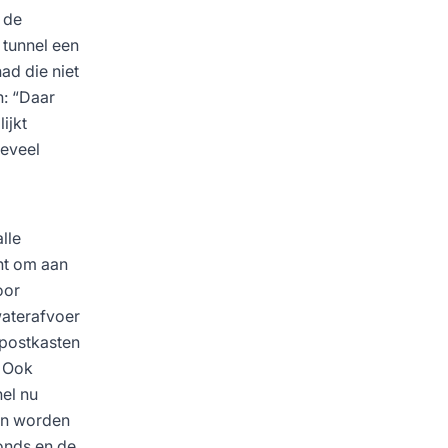
 de
 tunnel een
ad die niet
n: “Daar
ijkt
oeveel
lle
cht om aan
oor
waterafvoer
ppostkasten
. Ook
el nu
kan worden
onds en de