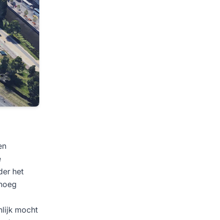
en
e
er het
enoeg
lijk mocht