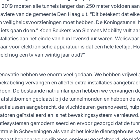
i 2019 moeten alle tunnels langer dan 250 meter voldoen aan
 Laviere van de gemeente Den Haag uit. “Dit betekent dat elke
 veiligheidsvoorzieningen moet hebben. De Koningstunnel h
iets gaan doen.” Koen Beukers van Siemens Mobility vult aa
tallaties aan het einde van hun levensduur waren. Weliswaar l
maar voor elektronische apparatuur is dat een hele leeftijd. H
ld nog een tv van twintig jaar oud?”
 renovatie hebben we enorm veel gedaan. We hebben vrijwel a
bekabeling vervangen en allerlei extra installaties aangebra
oldoen. De bestaande natriumlampen hebben we vervangen d
n afsluitbomen geplaatst bij de tunnelmonden en hebben de 
tectielussen aangebracht, de vluchtdeuren gerenoveerd, hul
latoren geïnstalleerd en is het bewakingssysteem vernieuwd
iesystemen gemoderniseerd en ervoor gezorgd dat de tunn
ntrale in Scheveningen als vanuit het lokale dienstgebouw 
naast hebben we de rijbanen opnieuw geasfalteerd, de plaf