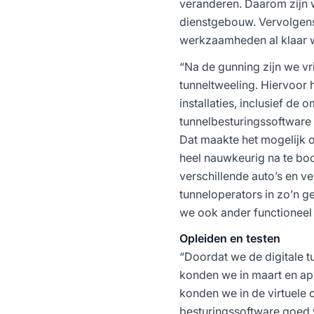
veranderen. Daarom zijn 
dienstgebouw. Vervolgens 
werkzaamheden al klaar w
“Na de gunning zijn we vri
tunneltweeling. Hiervoor
installaties, inclusief d
tunnelbesturingssoftware
Dat maakte het mogelijk o
heel nauwkeurig na te boo
verschillende auto’s en v
tunneloperators in zo’n g
we ook ander functioneel
Opleiden en testen
“Doordat we de digitale t
konden we in maart en apr
konden we in de virtuele
besturingssoftware goed 