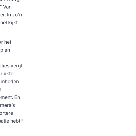
” Van
r. In zo’n
el kijkt.
or het
 plan
ties vergt
ruikte
aamheden
n
ement. En
amera’s
ortere
atie hebt.”