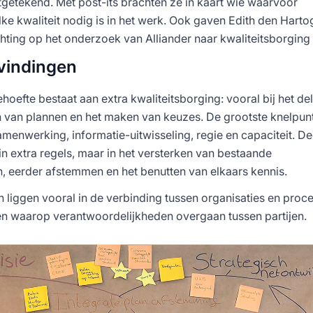
getekend. Met post-its brachten ze in kaart wie waarvoor
ke kwaliteit nodig is in het werk. Ook gaven Edith den Hartog
hting op het onderzoek van Alliander naar kwaliteitsborging i
evindingen
ehoefte bestaat aan extra kwaliteitsborging: vooral bij het de
n van plannen en het maken van keuzes. De grootste knelpun
samenwerking, informatie-uitwisseling, regie en capaciteit. 
in extra regels, maar in het versterken van bestaande
eerder afstemmen en het benutten van elkaars kennis.
n liggen vooral in de verbinding tussen organisaties en proc
 waarop verantwoordelijkheden overgaan tussen partijen.