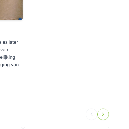
ies later
 van
elijking
rging van