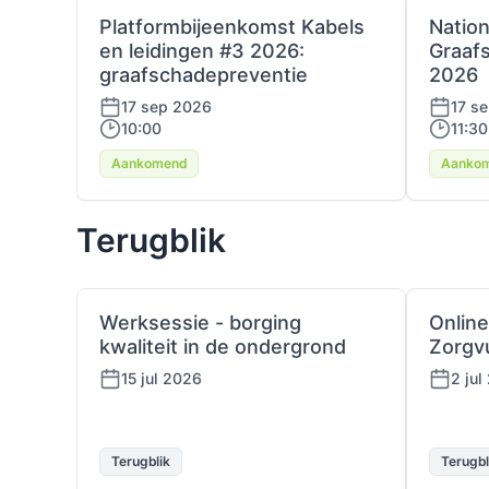
Platformbijeenkomst Kabels
Nation
en leidingen #3 2026:
Graaf
graafschadepreventie
2026
17 sep 2026
17 s
10:00
11:30
Aankomend
Aanko
Terugblik
Werksessie - borging
Online
kwaliteit in de ondergrond
Zorgv
15 jul 2026
2 jul
Terugblik
Terugbl