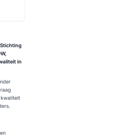
Stichting
OW,
liteit in
ander
vraag
kwaliteit
ders.
 en