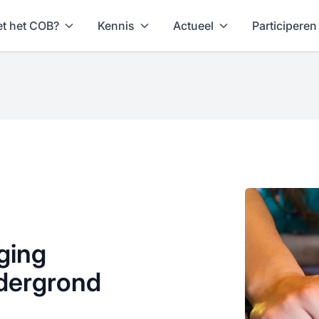
t het COB?
Kennis
Actueel
Participeren
ging
ndergrond