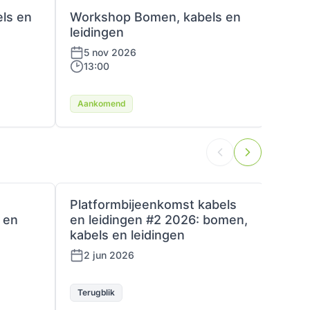
ls en
Workshop Bomen, kabels en
Plat
leidingen
en l
inte
5 nov 2026
13:00
10 
10:
Aankomend
Aank
Platformbijeenkomst kabels
Kenn
 en
en leidingen #2 2026: bomen,
10 
kabels en leidingen
2 jun 2026
Terugblik
Terug