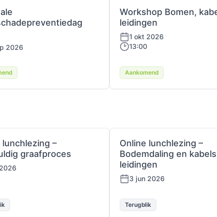
ale
Workshop Bomen, kabe
schadepreventiedag
leidingen
1 okt 2026
13:00
ep 2026
mend
Aankomend
 lunchlezing –
Online lunchlezing –
uldig graafproces
Bodemdaling en kabels
leidingen
 2026
3 jun 2026
ik
Terugblik