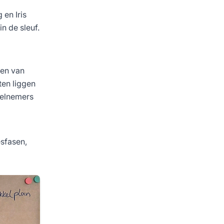
 en Iris
n de sleuf.
len van
ten liggen
Deelnemers
esfasen,