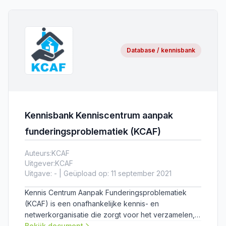
van het model en voor het vastleggen van de
aanwezige kennis en ervaring is in dit kader deze
leidraad opgesteld.
Database / kennisbank
Kennisbank Kenniscentrum aanpak
funderingsproblematiek (KCAF)
Auteurs:
KCAF
Uitgever:
KCAF
Uitgave: - | Geüpload op: 11 september 2021
Kennis Centrum Aanpak Funderingsproblematiek
(KCAF) is een onafhankelijke kennis- en
netwerkorganisatie die zorgt voor het verzamelen,
ontwikkelen en ontsluiten van kennis rond de
Bekijk document