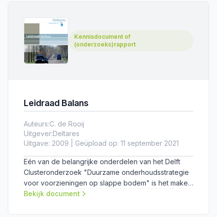
Kennisdocument of
(onderzoeks)rapport
Leidraad Balans
Auteurs:
C. de Rooij
Uitgever:
Deltares
Uitgave: 2009 | Geüpload op: 11 september 2021
Eén van de belangrijke onderdelen van het Delft
Clusteronderzoek "Duurzame onderhoudsstrategie
voor voorzieningen op slappe bodem" is het maken
van een keuzemodel waarmee de meest optimale
Bekijk document
maatregel kan worden bepaald voor het opnieuw
verhogen van de openbare ruimte. Voor de input