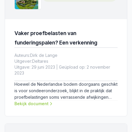
Vaker proefbelasten van
funderingspalen? Een verkenning
Auteurs:
Dirk de Lange
Uitgever:
Deltares
Uitgave: 29 juni 2023 | Geüpload op: 2 november
2023
Hoewel de Nederlandse bodem doorgaans geschikt
is voor sondeeronderzoek, blijkt in de praktijk dat
proefbelastingen soms verrassende afwijkingen
opleveren. Er is daarom onderzoek gedaan naar de
Bekijk document
vraag of een frequenter gebruik van
proefbelastingen wenselijk is.