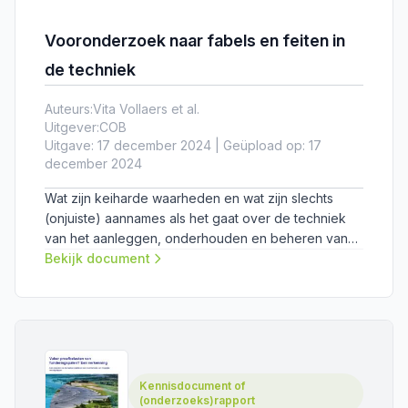
Vooronderzoek naar fabels en feiten in
de techniek
Auteurs:
Vita Vollaers et al.
Uitgever:
COB
Uitgave: 17 december 2024 | Geüpload op: 17
december 2024
Wat zijn keiharde waarheden en wat zijn slechts
(onjuiste) aannames als het gaat over de techniek
van het aanleggen, onderhouden en beheren van
kabels en leidingen? In dit vooronderzoek heeft het
Bekijk document
COB-netwerk in kaart gebracht rondom welke
thema’s er behoefte is aan duidelijkheid.
Kennisdocument of
(onderzoeks)rapport