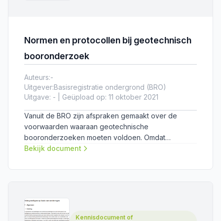
Normen en protocollen bij geotechnisch
booronderzoek
Auteurs:
-
Uitgever:
Basisregistratie ondergrond (BRO)
Uitgave: - | Geüpload op: 11 oktober 2021
Vanuit de BRO zijn afspraken gemaakt over de
voorwaarden waaraan geotechnische
booronderzoeken moeten voldoen. Omdat
booronderzoek veel verschillende aspecten omvat,
Bekijk document
zijn deze normen en protocollen op verschillende
niveaus aanwezig. De BRO heeft hiervan een
praktisch overzicht gemaakt.
Kennisdocument of