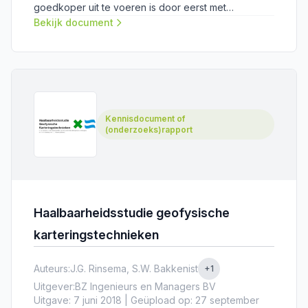
goedkoper uit te voeren is door eerst met
geofysische methoden de variatie in opbouw en
Bekijk document
samenstelling te onderzoeken.
Kennisdocument of
(onderzoeks)rapport
Haalbaarheidsstudie geofysische
karteringstechnieken
Auteurs:
J.G. Rinsema, S.W. Bakkenist
+1
Uitgever:
BZ Ingenieurs en Managers BV
Uitgave: 7 juni 2018 | Geüpload op: 27 september