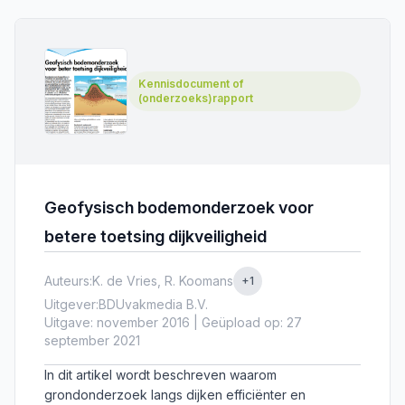
artikel een automatische classificatie voorgesteld
met behulp van Python scripts.
Kennisdocument of
(onderzoeks)rapport
Geofysisch bodemonderzoek voor
betere toetsing dijkveiligheid
Auteurs:
K. de Vries, R. Koomans
+1
Uitgever:
BDUvakmedia B.V.
Uitgave: november 2016 | Geüpload op: 27
september 2021
In dit artikel wordt beschreven waarom
grondonderzoek langs dijken efficiënter en