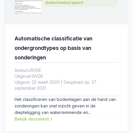
(onderzoeks)rapport
Automatische classificatie van
ondergrondtypes op basis van
sonderingen
Auteurs:
RVDE
Uitgever:
RVDE
Uitgave: 22 maart 2020 | Geüpload op: 27
september 2021
Het classificeren van bodemlagen aan de hand van
sonderingen kan snel inzicht geven in de
diepteligging van waterremmende en
watervoerende lagen. Omdat het aantal
Bekijk document
bodemmeetpunten (boringen, sonderingen) in
Nederland en Vlaanderen zeer hoog is wordt in dit