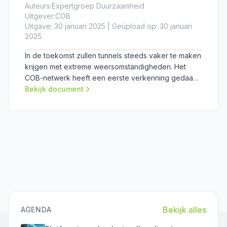
Auteurs:
Expertgroep Duurzaamheid
Uitgever:
COB
Uitgave: 30 januari 2025 | Geüpload op: 30 januari
2025
In de toekomst zullen tunnels steeds vaker te maken
krijgen met extreme weersomstandigheden. Het
COB-netwerk heeft een eerste verkenning gedaan
om de risico’s van klimaatverandering ten aanzien
Bekijk document
van (toekomstige) tunnels in kaart te kunnen
brengen. Het rapport formuleert activiteiten
waarnaar in de (nabije) toekomst gehandeld moet
worden.
Bekijk alles
AGENDA