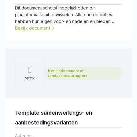
Dit document schetst mogelijkheden om
planinformatie uit te wisselen. Alle drie de opties
hebben hun eigen voor- en nadelen en bieden
verschillende mogelijkheden. ​Dit document is een
Bekijk document
hulpmiddel bij fase 2 van integrale planafstemming in
de boven- en ondergrond: ontwikkelen en
formaliseren.
Kennisdocument of
(onderzoeks)rapport
PPTX
Template samenwerkings- en
aanbestedingsvarianten
Auteurs:
-