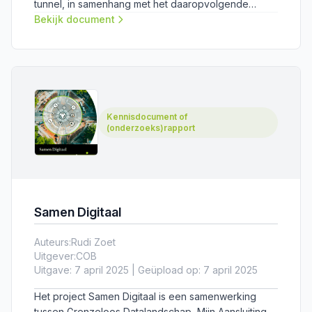
tunnel, in samenhang met het daaropvolgende
proces van data-analyse, data-interpretatie, het
Bekijk document
uitvoeren van een conditiebepaling van de tunnel
en het voorspellen van toekomstig gedrag. De
werkwijzer is bedoeld ter ondersteuning van de
besluitvorming over monitoring: wat moet er worden
gemonitord, op welke manier en met welke
frequentie? Daarbij gaat het vooralsnog om het
Kennisdocument of
verzamelen van data voor wetenschappelijk
(onderzoeks)rapport
onderzoek (door PhD-, PDeng- en MSc-studenten).
Samen Digitaal
Auteurs:
Rudi Zoet
Uitgever:
COB
Uitgave: 7 april 2025 | Geüpload op: 7 april 2025
Het project Samen Digitaal is een samenwerking
tussen Grenzeloos Datalandschap, Mijn Aansluiting