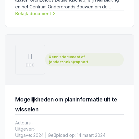
en het Centrum Ondergronds Bouwen om de
uitwisseling van plandata tussen publieke
Bekijk document
grondeigenaren en netbeheerders te
vergemakkelijken en verbeteren.
Kennisdocument of
(onderzoeks)rapport
DOC
Mogelijkheden om planinformatie uit te
wisselen
Auteurs:
-
Uitgever:
-
Uitgave: 2024 | Geüpload op: 14 maart 2024