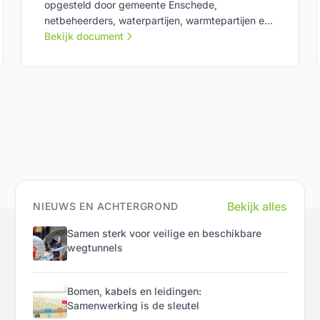
opgesteld door gemeente Enschede,
netbeheerders, waterpartijen, warmtepartijen en
woningcorporaties. Dit document is een
Bekijk document
hulpmiddel bij fase 1 van integrale
planafstemming in de boven- en ondergrond:
verkennen van de samenwerking.
Bekijk alles
NIEUWS EN ACHTERGROND
Samen sterk voor veilige en beschikbare
wegtunnels
Bomen, kabels en leidingen:
Samenwerking is de sleutel