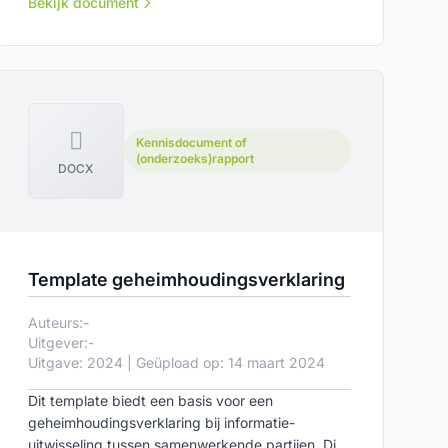
bij fase 2 van integrale planafstemming in de
Bekijk document
boven- en ondergrond: ontwikkelen en
formaliseren.
Kennisdocument of
(onderzoeks)rapport
DOCX
Template geheimhoudingsverklaring
Auteurs:
-
Uitgever:
-
Uitgave: 2024 | Geüpload op: 14 maart 2024
Dit template biedt een basis voor een
geheimhoudingsverklaring bij informatie-
uitwisseling tussen samenwerkende partijen. Dit