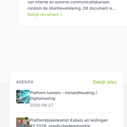
van interne en externe communicatiekansen
rondom de intentieverklaring. Dit document is
een hulpmiddel bij fase 1 van integrale
Bekijk document
planafstemming in de boven- en ondergrond:
verkennen van de samenwerking.
Bekijk alles
AGENDA
Platform tunnels – Instandhouding /
Digitalisering
2026-08-27
Platformbijeenkomst Kabels en leidingen
#3 2026: graafschadepreventie