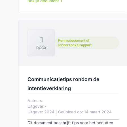
hulpmiddel bij fase 2 van integrale
Bekijk document
planafstemming in de boven- en ondergrond:
ontwikkelen en formaliseren.
Kennisdocument of
(onderzoeks)rapport
DOCX
Communicatietips rondom de
intentieverklaring
Auteurs:
-
Uitgever:
-
Uitgave: 2024 | Geüpload op: 14 maart 2024
Dit document beschrijft tips voor het benutten