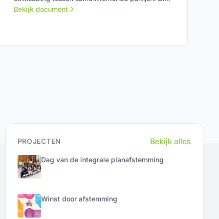
document is een hulpmiddel bij fase 2 van
Bekijk document
integrale planafstemming in de boven- en
ondergrond: ontwikkelen en formaliseren.
Bekijk alles
PROJECTEN
Dag van de integrale planafstemming
Winst door afstemming