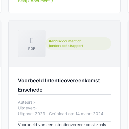
integrale planafstemming in de boven- en
Bekijk document
ondergrond: ontwikkelen en formaliseren.
Kennisdocument of
(onderzoeks)rapport
PDF
Voorbeeld Intentieovereenkomst
Enschede
Auteurs:
-
Uitgever:
-
Uitgave: 2023 | Geüpload op: 14 maart 2024
Voorbeeld van een intentieovereenkomst zoals