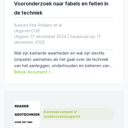
Vooronderzoek naar fabels en feiten in
de techniek
Auteurs:
Vita Vollaers et al.
Uitgever:
COB
Uitgave: 17 december 2024 | Geüpload op: 17
december 2024
Wat zijn keiharde waarheden en wat zijn slechts
(onjuiste) aannames als het gaat over de techniek
van het aanleggen, onderhouden en beheren van
kabels en leidingen? In dit vooronderzoek heeft het
Bekijk document
COB-netwerk in kaart gebracht rondom welke
thema’s er behoefte is aan duidelijkheid.
Kennisdocument of
(onderzoeks)rapport