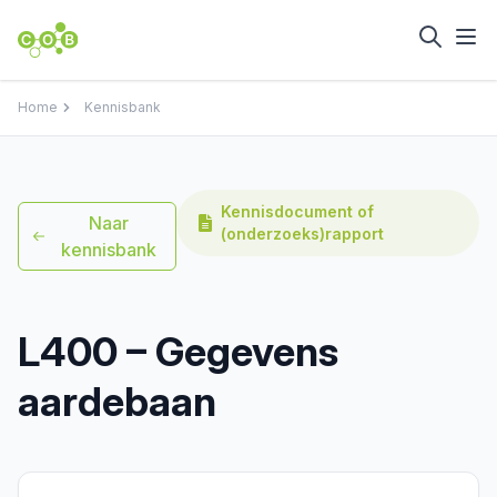
Home
Kennisbank
Kennisdocument of
Naar
(onderzoeks)rapport
kennisbank
L400 – Gegevens
aardebaan