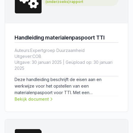
(onderzoeks)rapport
Handleiding materialenpaspoort TTI
Auteurs:
Expertgroep Duurzaamheid
Uitgever:
COB
Uitgave: 30 januari 2025 | Geüpload op: 30 januari
2025
Deze handleiding beschrijft de eisen aan en
werkwijze voor het opstellen van een
materialenpaspoort voor TTI. Met een
materialenpaspoort kan de (potentie van)
Bekijk document
herbruikbaarheid van tunneltechnische installaties
(TTI) vastgelegd worden, wat hergebruik faciliteert.
Bij deze handleiding hoort het Format
materialenpaspoort TTI.