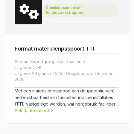
Kennisdocument of
(onderzoeks)rapport
Format materialenpaspoort TTI
Auteurs:
Expertgroep Duurzaamheid
Uitgever:
COB
Uitgave: 29 januari 2025 | Geüpload op: 29 januari
2025
Met een materialenpaspoort kan de (potentie van)
herbruikbaarheid van tunneltechnische installaties
(TTI) vastgelegd worden, wat hergebruik faciliteert.
Het Format materialenpaspoort TTI helpt bij het
Bekijk document
opstellen. Voor hulp bij het opstellen, zie de
Handleiding materialenpaspoort TTI.