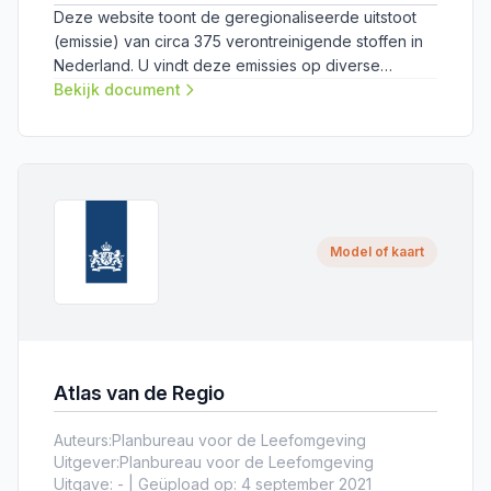
Deze website toont de geregionaliseerde uitstoot
(emissie) van circa 375 verontreinigende stoffen in
Nederland. U vindt deze emissies op diverse
manieren: als kaart, grafiek en tabel maar ook in de
Bekijk document
vorm van een database voor eigen gebruik.
Model of kaart
Atlas van de Regio
Auteurs:
Planbureau voor de Leefomgeving
Uitgever:
Planbureau voor de Leefomgeving
Uitgave: - | Geüpload op: 4 september 2021