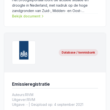
droogte in Nederland, met nadruk op de hoge
zandgronden van Zuid-, Midden- en Oost-
Nederland, voor het weer, de bodem, het
Bekijk document
grondwater en de afvoeren van beken.
Database / kennisbank
Emissieregistratie
Auteurs:
RIVM
Uitgever:
RIVM
Uitgave: - | Geüpload op: 4 september 2021