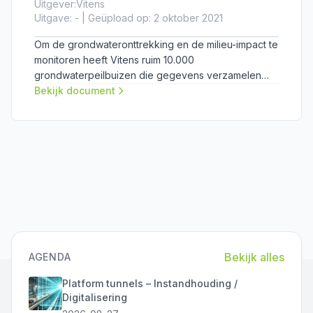
Uitgever:
Vitens
Uitgave: - | Geüpload op: 2 oktober 2021
Om de grondwateronttrekking en de milieu-impact te
monitoren heeft Vitens ruim 10.000
grondwaterpeilbuizen die gegevens verzamelen
over het verval van de grondwaterreserves in de
Bekijk document
tijd. Deze data is te raadplegen via een openbare
online viewer.
Bekijk alles
AGENDA
Platform tunnels – Instandhouding /
Digitalisering