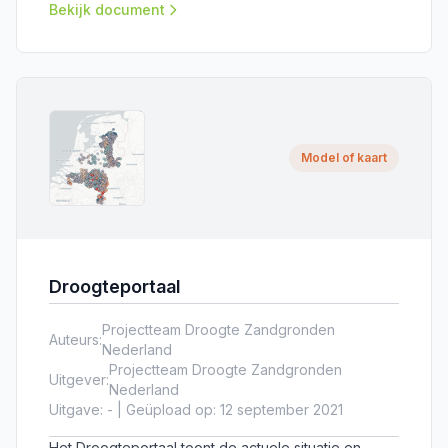
verscheidene thema's in zowel Nederland als het
Bekijk document
buitenland.
Model of kaart
Droogteportaal
Projectteam Droogte Zandgronden
Auteurs:
Nederland
Projectteam Droogte Zandgronden
Uitgever:
Nederland
Uitgave: - | Geüpload op: 12 september 2021
Het Droogteportaal toont de actuele situatie en