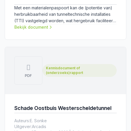
Met een materialenpaspoort kan de (potentie van)
herbruikbaarheid van tunneltechnische installaties
(TTI) vastgelegd worden, wat hergebruik faciliteert.
Het Format materialenpaspoort TTI helpt bij het
Bekijk document
opstellen. Voor hulp bij het opstellen, zie de
Handleiding materialenpaspoort TTI.
Kennisdocument of
(onderzoeks)rapport
PDF
Schade Oostbuis Westerscheldetunnel
Auteurs:
E. Sonke
Uitgever:
Arcadis