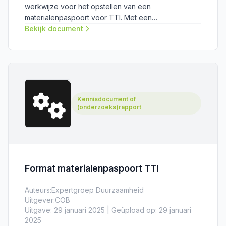
werkwijze voor het opstellen van een
materialenpaspoort voor TTI. Met een
materialenpaspoort kan de (potentie van)
Bekijk document
herbruikbaarheid van tunneltechnische installaties
(TTI) vastgelegd worden, wat hergebruik faciliteert.
Bij deze handleiding hoort het Format
materialenpaspoort TTI.
Kennisdocument of
(onderzoeks)rapport
Format materialenpaspoort TTI
Auteurs:
Expertgroep Duurzaamheid
Uitgever:
COB
Uitgave: 29 januari 2025 | Geüpload op: 29 januari
2025