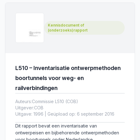
Kennisdocument of
(onderzoeks)rapport
L510 – Inventarisatie ontwerpmethoden
boortunnels voor weg- en
railverbindingen
Auteurs:
Commissie L510 (COB)
Uitgever:
COB
Uitgave: 1996 | Geüpload op: 6 september 2016
Dit rapport bevat een inventarisatie van
ontwerpeisen en bijbehorende ontwerpmethoden
voor boortunnels onder Nederlandse