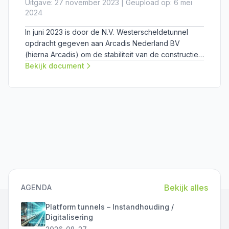
Uitgave: 27 november 2023 | Geüpload op: 6 mei
2024
In juni 2023 is door de N.V. Westerscheldetunnel
opdracht gegeven aan Arcadis Nederland BV
(hierna Arcadis) om de stabiliteit van de constructie
te beoordelen, de mogelijke oorzaak van de
Bekijk document
schade te onderzoeken en te adviseren over de te
nemen maatregelen.
Bekijk alles
AGENDA
Platform tunnels – Instandhouding /
Digitalisering