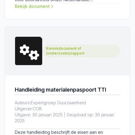
omstandigheden.
Bekijk document
Kennisdocument of
(onderzoeks)rapport
Handleiding materialenpaspoort TTI
Auteurs:
Expertgroep Duurzaamheid
Uitgever:
COB
Uitgave: 30 januari 2025 | Geüpload op: 30 januari
2025
Deze handleiding beschrijft de eisen aan en