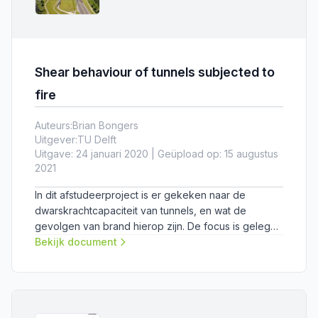
Shear behaviour of tunnels subjected to
fire
Auteurs:
Brian Bongers
Uitgever:
TU Delft
Uitgave: 24 januari 2020 | Geüpload op: 15 augustus
2021
In dit afstudeerproject is er gekeken naar de
dwarskrachtcapaciteit van tunnels, en wat de
gevolgen van brand hierop zijn. De focus is gelegd
op de Heinenoordtunnel, waar geen
Bekijk document
dwarskrachtwapening is toegepast.