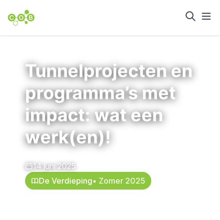
Home
Nieuws en achtergrond
Tunnelprojecten en
programma’s met
impact: wat een
werk(en)!
14 juni 2025
De Verdieping
• Zomer 2025