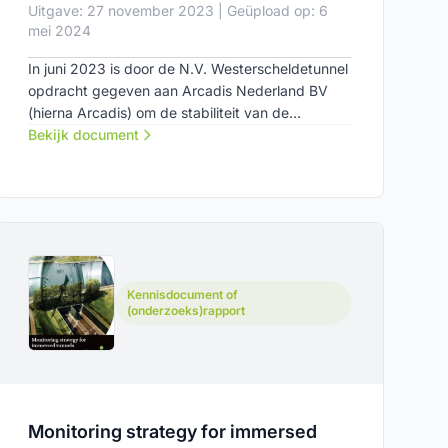
Uitgave: 27 november 2023 | Geüpload op: 6
mei 2024
In juni 2023 is door de N.V. Westerscheldetunnel
opdracht gegeven aan Arcadis Nederland BV
(hierna Arcadis) om de stabiliteit van de
constructie te beoordelen, de mogelijke oorzaak
Bekijk document
van de schade te onderzoeken en te adviseren
over de te nemen maatregelen.
Kennisdocument of
(onderzoeks)rapport
Monitoring strategy for immersed