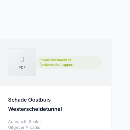
Kennisdocument of
(onderzoeks)rapport
PDF
Schade Oostbuis
Westerscheldetunnel
Auteurs:
E. Sonke
Uitgever:
Arcadis