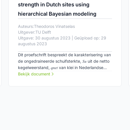
strength in Dutch sites using
hierarchical Bayesian modeling
Auteurs:
Theodoros Vinatselas
Uitgever:
TU Delft
Uitgave: 30 augustus 2023 | Geüpload op: 29
augustus 2023
Dit proefschrift bespreekt de karakterisering van
de ongedraineerde schuifsterkte, 𝑆𝑢 uit de netto
kegelweerstand, 𝑞𝑛𝑒𝑡 van klei in Nederlandse
vindplaatsen met behulp van Hierarchical
Bekijk document
Bayesian Modeling (HBM).