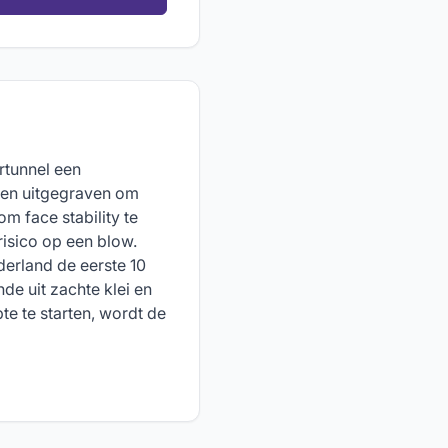
rtunnel een
den uitgegraven om
m face stability te
risico op een blow.
derland de eerste 10
de uit zachte klei en
e te starten, wordt de