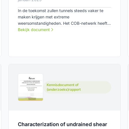
In de toekomst zullen tunnels steeds vaker te
maken krijgen met extreme
weersomstandigheden. Het COB-netwerk heeft
een eerste verkenning gedaan om de risico’s van
Bekijk document
klimaatverandering ten aanzien van
(toekomstige) tunnels in kaart te kunnen
brengen. Het rapport formuleert activiteiten
waarnaar in de (nabije) toekomst gehandeld
moet worden.
Kennisdocument of
(onderzoeks)rapport
Characterization of undrained shear