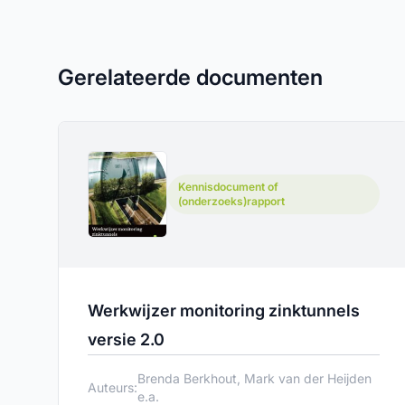
Gerelateerde documenten
Kennisdocument of
(onderzoeks)rapport
Werkwijzer monitoring zinktunnels
versie 2.0
Brenda Berkhout, Mark van der Heijden
Auteurs:
e.a.