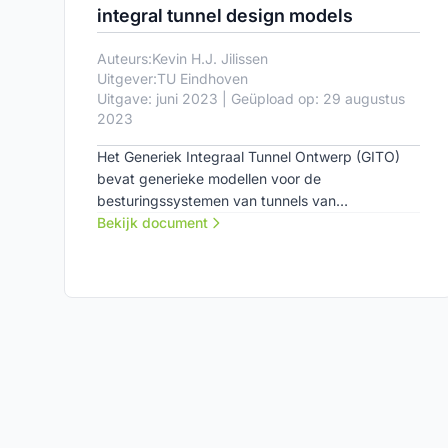
integral tunnel design models
Auteurs:
Kevin H.J. Jilissen
Uitgever:
TU Eindhoven
Uitgave: juni 2023 | Geüpload op: 29 augustus
2023
Het Generiek Integraal Tunnel Ontwerp (GITO)
bevat generieke modellen voor de
besturingssystemen van tunnels van
Rijkswaterstaat. Een formele verificatie van deze
Bekijk document
modellen bevordert de veiligheid en
betrouwbaarheid van van GITO afgeleide
tunnelcontrolesystemen. De GITO-modellen zijn
niet formeel gespecificeerd, wat het gebruik van
formele methoden om de juistheid van de
modellen te verifiëren bemoeilijkt. In dit rapport
wordt onderzocht in hoeverre een formele
verificatie van deze modellen mogelijk is.