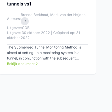
tunnels vs1
Brenda Berkhout, Mark van der Heijden
Auteurs:
+1
Uitgever:
COB
Uitgave: 30 oktober 2022 | Geüpload op: 31
oktober 2022
The Submerged Tunnel Monitoring Method is
aimed at setting up a monitoring system in a
tunnel, in conjunction with the subsequent
process of data analysis, data interpretation,
Bekijk document
performing a tunnel condition assessment, and
predicting future behaviour. The manual is
intended to support decision-making about
monitoring: what should be monitored, in what
way, and with what frequency? For the time
being, this concerns the collection of data for
scientific research (by Ph.D., PD, and MSc
students).