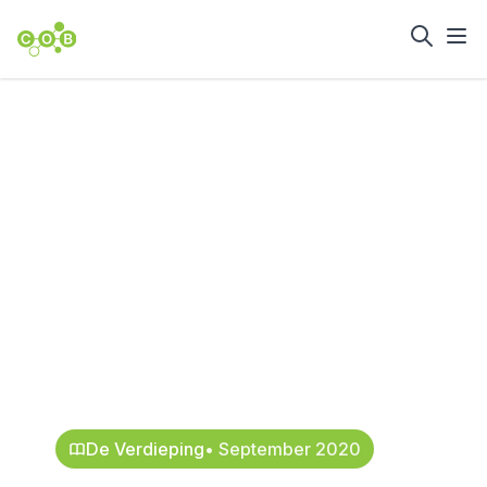
Home
Nieuws en achtergrond
Parametrisch
ontwerpen
mitigeert risico’s
bij
Rottemerentunnel
22 september 2020
De Verdieping
• September 2020