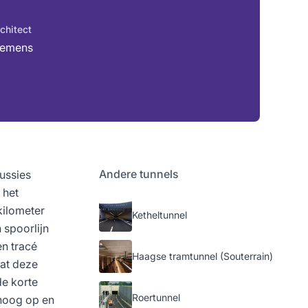
chitect
iemens
Andere tunnels
cussies
 het
kilometer
Ketheltunnel
 spoorlijn
en tracé
Haagse tramtunnel (Souterrain)
dat deze
de korte
Roertunnel
 hoog op en