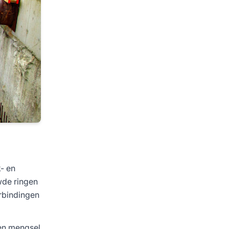
k- en
wde ringen
rbindingen
een mengsel