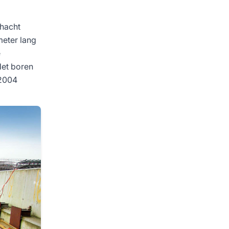
chacht
meter lang
e
Het boren
 2004