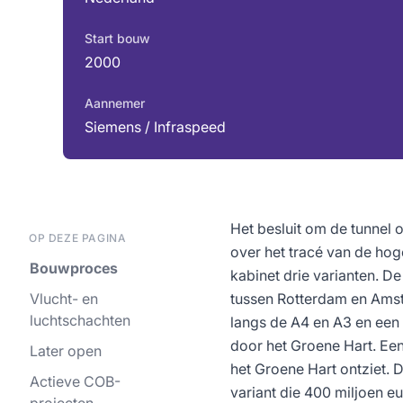
Start bouw
2000
Aannemer
Siemens / Infraspeed
Het besluit om de tunnel o
OP DEZE PAGINA
over het tracé van de hog
Bouwproces
kabinet drie varianten. De
Vlucht- en
tussen Rotterdam en Amst
luchtschachten
langs de A4 en A3 en een s
door het Groene Hart. Ee
Later open
het Groene Hart ontziet. 
Actieve COB-
variant die 400 miljoen 
projecten