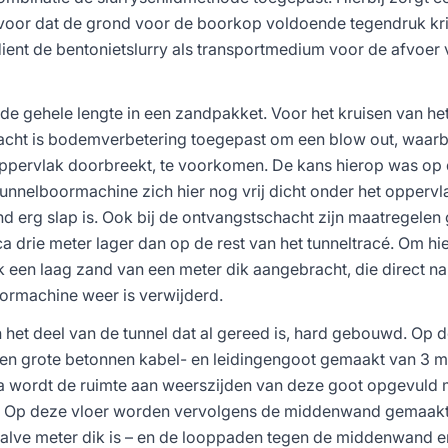
voor dat de grond voor de boorkop voldoende tegendruk krij
dient de bentonietslurry als transportmedium voor de afvoer
l de gehele lengte in een zandpakket. Voor het kruisen van het 
hacht is bodemverbetering toegepast om een blow out, waarb
 oppervlak doorbreekt, te voorkomen. De kans hierop was op
tunnelboormachine zich hier nog vrij dicht onder het opperv
d erg slap is. Ook bij de ontvangstschacht zijn maatregele
ca drie meter lager dan op de rest van het tunneltracé. Om hi
lijk een laag zand van een meter dik aangebracht, die direct na
ormachine weer is verwijderd.
n het deel van de tunnel dat al gereed is, hard gebouwd. Op
een grote betonnen kabel- en leidingengoot gemaakt van 3 m
a wordt de ruimte aan weerszijden van deze goot opgevuld 
t. Op deze vloer worden vervolgens de middenwand gemaakt
 halve meter dik is – en de looppaden tegen de middenwand e