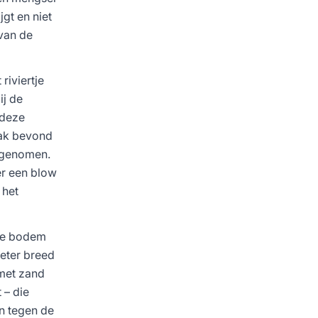
gt en niet
 van de
riviertje
ij de
 deze
lak bevond
n genomen.
er een blow
 het
 de bodem
eter breed
met zand
 – die
n tegen de