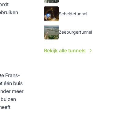
ordt
ebruiken
Scheldetunnel
Zeeburgertunnel
Bekijk alle tunnels
De Frans-
t één buis
onder meer
 buizen
heeft