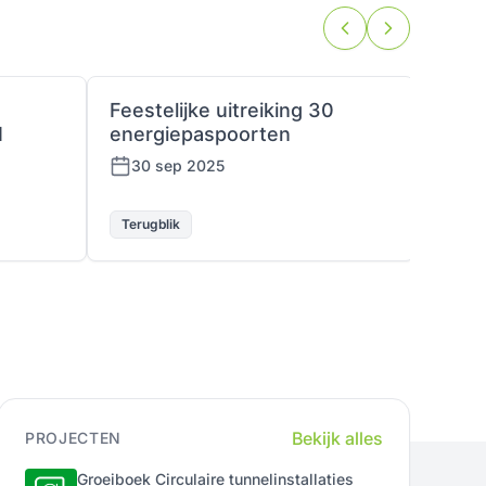
Feestelijke uitreiking 30
Bije
I
energiepaspoorten
Ontw
30 sep 2025
28 
Terugblik
Terug
Bekijk alles
PROJECTEN
Groeiboek Circulaire tunnelinstallaties