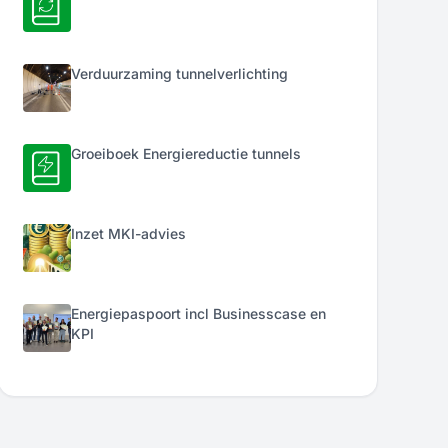
Verduurzaming tunnelverlichting
Groeiboek Energiereductie tunnels
Inzet MKI-advies
Energiepaspoort incl Businesscase en
KPI