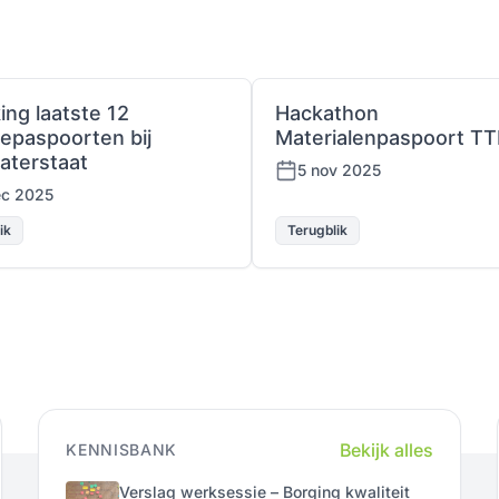
king laatste 12
Hackathon
epaspoorten bij
Materialenpaspoort TT
aterstaat
5 nov 2025
ec 2025
ik
Terugblik
Bekijk alles
KENNISBANK
Verslag werksessie – Borging kwaliteit