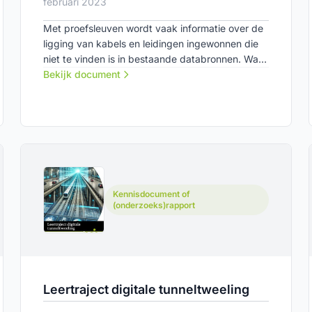
februari 2023
Met proefsleuven wordt vaak informatie over de
ligging van kabels en leidingen ingewonnen die
niet te vinden is in bestaande databronnen. Wat
als die informatie voortaan wordt vastgelegd en
Bekijk document
ontsloten? Het COB-netwerk heeft verkend wat
de meerwaarde van een proefsleuvendatabase
zou zijn en aan welke randvoorwaarden deze
zou moeten voldoen om succesvol te zijn.
Kennisdocument of
(onderzoeks)rapport
Leertraject digitale tunneltweeling