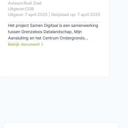
Auteurs:
Rudi Zoet
Uitgever:
COB
Uitgave: 7 april 2025 | Geüpload op: 7 april 2025
Het project Samen Digitaal is een samenwerking
tussen Grenzeloos Datalandschap, Mijn
Aansluiting en het Centrum Ondergronds
Bouwen om de uitwisseling van plandata tussen
Bekijk document
publieke grondeigenaren en netbeheerders te
vergemakkelijken en verbeteren.