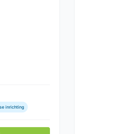
e inrichting
B