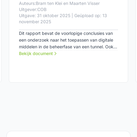
Auteurs:
Bram ten Klei en Maarten Visser
Uitgever:
COB
Uitgave: 31 oktober 2025 | Geüpload op: 13
november 2025
Dit rapport bevat de voorlopige conclusies van
een onderzoek naar het toepassen van digitale
middelen in de beheerfase van een tunnel. Ook
biedt het een praktische aanpak om
Bekijk document
tunnelbeheerders te ondersteunen in hun
transitie naar datagedreven assetmanagement.