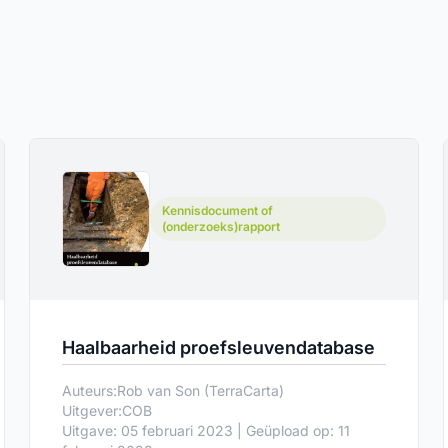
Kennisdocument of
(onderzoeks)rapport
Haalbaarheid proefsleuvendatabase
Auteurs:
Rob van Son (TerraCarta)
Uitgever:
COB
Uitgave: 05 februari 2023 | Geüpload op: 11