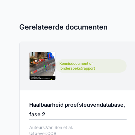
Gerelateerde documenten
Kennisdocument of
(onderzoeks)rapport
Haalbaarheid proefsleuvendatabase,
fase 2
Auteurs:
Van Son et al.
Uitgever:
COB