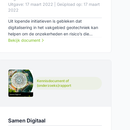
Uitgave: 17 maart 2022 | Geüpload op: 17 maart
2022
Uit lopende initiatieven is gebleken dat
digitalisering in het vakgebied geotechniek kan
helpen om de onzekerheden en risico’s die
verbonden zijn aan het bouwen in en op de
Bekijk document
ondergrond te verkleinen. Dit rapport laat zien
dat er op dit moment met name veel te winnen is
door het registreren en inzetten van
monitoringsdata.
Kennisdocument of
(onderzoeks)rapport
Samen Digitaal