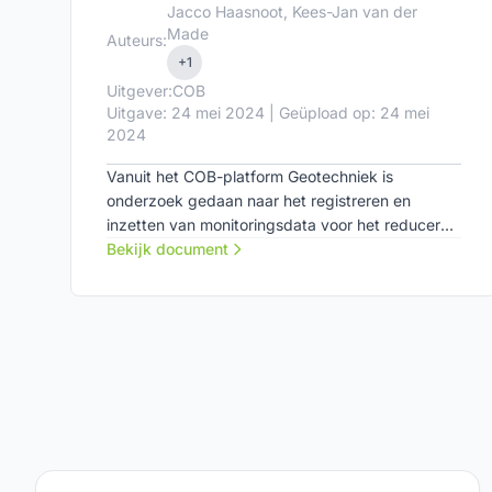
Jacco Haasnoot, Kees-Jan van der
Made
Auteurs:
+1
Uitgever:
COB
Uitgave: 24 mei 2024 | Geüpload op: 24 mei
2024
Vanuit het COB-platform Geotechniek is
onderzoek gedaan naar het registreren en
inzetten van monitoringsdata voor het reduceren
van geotechnische risico's. Dit rapport geeft een
Bekijk document
beknopte samenvatting en een een visie op de
toekomst. Een breed gedragen en samen op te
pakken roadmap voor digitalisering vanuit
kennisinstellingen, bedrijfsleven en overheid is
noodzakelijk om digitaliseringsontwikkelingen
succesvol te laten zijn.