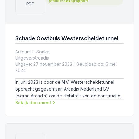
(onderzoeks)rapport
PDF
Schade Oostbuis Westerscheldetunnel
Auteurs:
E. Sonke
Uitgever:
Arcadis
Uitgave: 27 november 2023 | Geüpload op: 6 mei
2024
In juni 2023 is door de N.V. Westerscheldetunnel
opdracht gegeven aan Arcadis Nederland BV
(hierna Arcadis) om de stabiliteit van de constructie
te beoordelen, de mogelijke oorzaak van de
Bekijk document
schade te onderzoeken en te adviseren over de te
nemen maatregelen.