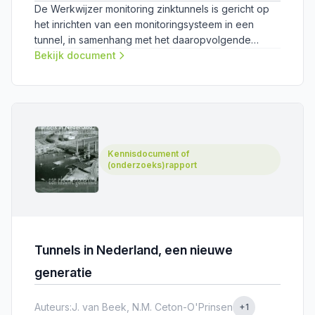
De Werkwijzer monitoring zinktunnels is gericht op
het inrichten van een monitoringsysteem in een
tunnel, in samenhang met het daaropvolgende
proces van data-analyse, data-interpretatie, het
Bekijk document
uitvoeren van een conditiebepaling van de tunnel
en het voorspellen van toekomstig gedrag. De
werkwijzer is bedoeld ter ondersteuning van de
besluitvorming over monitoring: wat moet er worden
gemonitord, op welke manier en met welke
frequentie? Daarbij gaat het vooralsnog om het
Kennisdocument of
verzamelen van data voor wetenschappelijk
(onderzoeks)rapport
onderzoek (door PhD-, PDeng- en MSc-studenten).
Tunnels in Nederland, een nieuwe
generatie
Auteurs:
J. van Beek, N.M. Ceton-O'Prinsen
+1