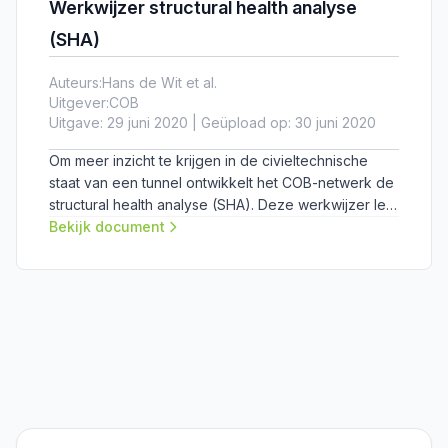
Werkwijzer structural health analyse
(SHA)
Auteurs:
Hans de Wit et al.
Uitgever:
COB
Uitgave: 29 juni 2020 | Geüpload op: 30 juni 2020
Om meer inzicht te krijgen in de civieltechnische
staat van een tunnel ontwikkelt het COB-netwerk de
structural health analyse (SHA). Deze werkwijzer legt
uit wat een SHA precies is en hoe deze bij een
Bekijk document
tunnelproject kan worden toegepast.