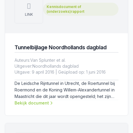
Kennisdocument of
(onderzoeks)rapport
LINK
Tunnelbijlage Noordhollands dagblad
Auteurs:
Van Splunter et al.
Uitgever:
Noordhollands dagblad
Uitgave: 9 april 2016 | Geüpload op: 1 juni 2016
De Leidsche Rijntunnel in Utrecht, de Roertunnel bij
Roermond en de Koning Willem-Alexandertunnel in
Maastricht die dit jaar wordt opengesteld; het zijn
voorbeelden van landtunnels die er de laatste jaren
Bekijk document
zijn bijgekomen. Tunnels die de leefbaarheid
moeten vergroten en die ervoor moeten zorgen dat
barrières tussen stadsdelen worden opgeheven.