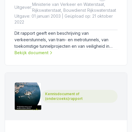
Ministerie van Verkeer en Waterstaat,
Uitgever:
Rijkswaterstaat, Bouwdienst Rijkswaterstaat
Uitgave: 01 januari 2003 | Geüpload op: 21 oktober
2022
Dit rapport geeft een beschrijving van
verkeerstunnels, van tram- en metrotunnels, van
toekomstige tunnelprojecten en van veiligheid in
ondergrondse verkeersinfrastructuur. Ook geeft het
Bekijk document
een overzicht van tunnels en aquaducten in
Nederland met hun afmetingen, jaar van openstelling
en bouwmethode.
Kennisdocument of
(onderzoeks)rapport