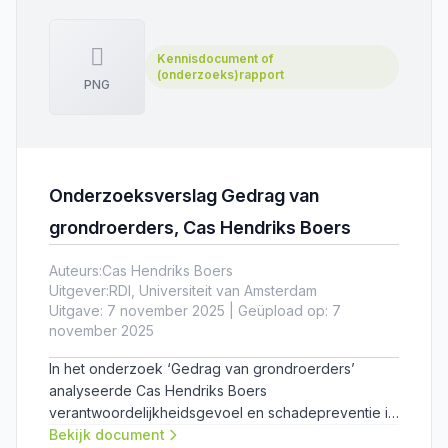
Kennisdocument of
(onderzoeks)rapport
PNG
Onderzoeksverslag Gedrag van
grondroerders, Cas Hendriks Boers
Auteurs:
Cas Hendriks Boers
Uitgever:
RDI, Universiteit van Amsterdam
Uitgave: 7 november 2025 | Geüpload op: 7
november 2025
In het onderzoek ‘Gedrag van grondroerders’
analyseerde Cas Hendriks Boers
verantwoordelijkheidsgevoel en schadepreventie in
de graafketen. Hij concludeert dat graafschade
Bekijk document