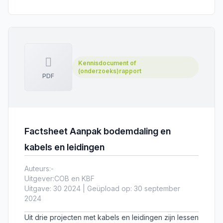
ontstaat door een samenspel van externe factoren,
die invloed hebben op het menselijk gedrag.
Kennisdocument of
(onderzoeks)rapport
PDF
Factsheet Aanpak bodemdaling en
kabels en leidingen
Auteurs:
-
Uitgever:
COB en KBF
Uitgave: 30 2024 | Geüpload op: 30 september
2024
Uit drie projecten met kabels en leidingen zijn lessen