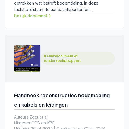
getrokken wat betreft bodemdaling. In deze
factsheet staan de aandachtspunten en
aanbevelingen voor een beheerste, procesmatige
Bekijk document
aanpak van reconstructieprojecten.
Kennisdocument of
(onderzoeks)rapport
Handboek reconstructies bodemdaling
en kabels en leidingen
Auteurs:
Zoet et al.
Uitgever:
COB en KBF
Uitgave: 30 juli 2024 | Geüpload op: 30 juli 2024