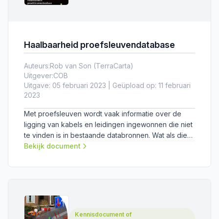
Haalbaarheid proefsleuvendatabase
Auteurs:
Rob van Son (TerraCarta)
Uitgever:
COB
Uitgave: 05 februari 2023 | Geüpload op: 11 februari
2023
Met proefsleuven wordt vaak informatie over de
ligging van kabels en leidingen ingewonnen die niet
te vinden is in bestaande databronnen. Wat als die
informatie voortaan wordt vastgelegd en ontsloten?
Bekijk document
Het COB-netwerk heeft verkend wat de
meerwaarde van een proefsleuvendatabase zou
zijn en aan welke randvoorwaarden deze zou
moeten voldoen om succesvol te zijn.
Kennisdocument of