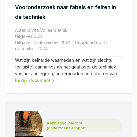
Vooronderzoek naar fabels en feiten in
de techniek
Auteurs:
Vita Vollaers et al.
Uitgever:
COB
Uitgave: 17 december 2024 | Geüpload op: 17
december 2024
Wat zijn keiharde waarheden en wat zijn slechts
(onjuiste) aannames als het gaat over de techniek
van het aanleggen, onderhouden en beheren van
kabels en leidingen? In dit vooronderzoek heeft het
Bekijk document
COB-netwerk in kaart gebracht rondom welke
thema’s er behoefte is aan duidelijkheid.
Kennisdocument of
(onderzoeks)rapport