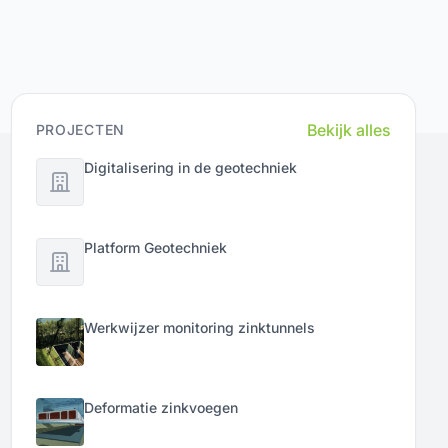
komen 4.500 woningen. Tenminste 2.350
daarvan worden er gebouwd in een nieuw
woongebied met veel oog voor het traditionele
karakter van de Vechtstreek. Natuur en recreatie
nemen de meeste plek in beslag.
Bekijk alles
PROJECTEN
Digitalisering in de geotechniek
Platform Geotechniek
Werkwijzer monitoring zinktunnels
Deformatie zinkvoegen