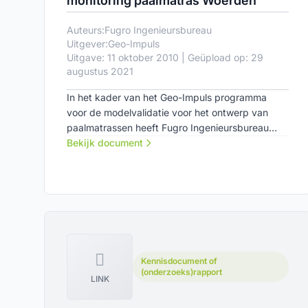
monitoring paalmatras Woerden
Auteurs:
Fugro Ingenieursbureau
Uitgever:
Geo-Impuls
Uitgave: 11 oktober 2010 | Geüpload op: 29
augustus 2021
In het kader van het Geo-Impuls programma
voor de modelvalidatie voor het ontwerp van
paalmatrassen heeft Fugro Ingenieursbureau
B.V. te Leidschendam een aantal
Bekijk document
werkzaamheden uitgevoerd.
Kennisdocument of
(onderzoeks)rapport
LINK