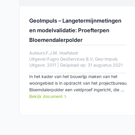
GeoImpuls – Langetermijnmetingen
en modelvalidatie: Proefterpen
Bloemendalerpolder
Auteurs:
F.J.M. Hoefsloot
Uitgever:
Fugro GeoServices B.V, Geo-Impuls
Uitgave: 2011 | Geüpload op: 31 augustus 2021
In het kader van het bouwrijp maken van het
woongebied is in opdracht van het projectbureau
Bloemdalerpolder een veldproef ingericht, die de
mogelijkheid biedt om gedurende 1 jaar
Bekijk document
methoden voor bouwrijp maken te beproeven.