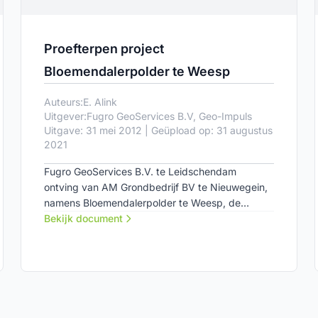
Proefterpen project
Bloemendalerpolder te Weesp
Auteurs:
E. Alink
Uitgever:
Fugro GeoServices B.V, Geo-Impuls
Uitgave: 31 mei 2012 | Geüpload op: 31 augustus
2021
Fugro GeoServices B.V. te Leidschendam
ontving van AM Grondbedrijf BV te Nieuwegein,
namens Bloemendalerpolder te Weesp, de
opdracht voor het uitvoeren van een
Bekijk document
geotechnisch onderzoek ten behoeve van het
Proefterpen project Bloemendalerpolder te
Weesp. Het project wordt mede ondersteund
door Geo-impuls, een onderzoeksprogramma dat
zich richt op het lange-termijngedrag van
geotechnische constructies.