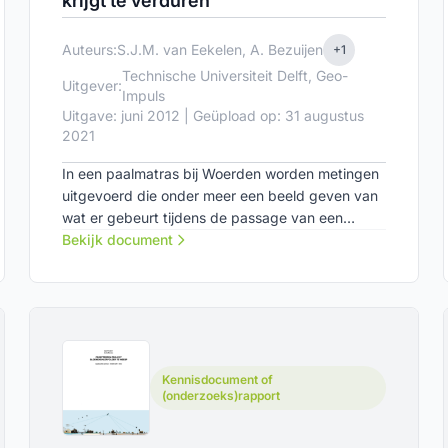
krijgt te verduren
Auteurs:
S.J.M. van Eekelen, A. Bezuijen
+1
Technische Universiteit Delft, Geo-
Uitgever:
Impuls
Uitgave: juni 2012 | Geüpload op: 31 augustus
2021
In een paalmatras bij Woerden worden metingen
uitgevoerd die onder meer een beeld geven van
wat er gebeurt tijdens de passage van een
vrachtwagen. Een aangepast ontwerpmodel voor
Bekijk document
paalmatrassen blijkt betere overeenkomsten met
de metingen te geven dan de huidige richtlijnen
CUR226.
Kennisdocument of
(onderzoeks)rapport