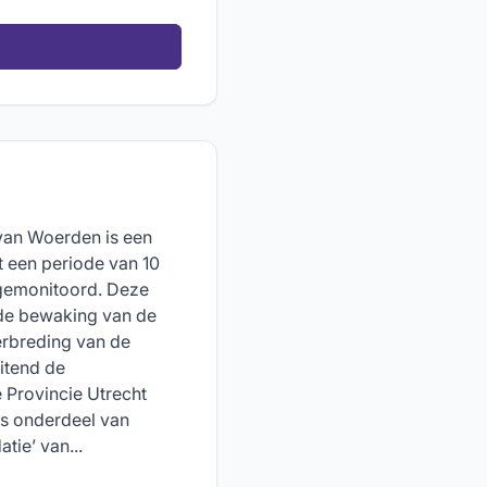
 van Woerden is een
t een periode van 10
 gemonitoord. Deze
 de bewaking van de
erbreding van de
uitend de
 Provincie Utrecht
is onderdeel van
ie’ van...