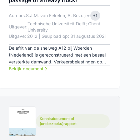
passage of a heavy truck?
Auteurs:
S.J.M. van Eekelen, A. Bezuijen
+1
Technische Universiteit Delft; Ghent
Uitgever:
University
Uitgave: 2012 | Geüpload op: 31 augustus 2021
De afrit van de snelweg A12 bij Woerden
(Nederland) is gereconstrueerd met een basaal
versterkte damwand. Verkeersbelastingen op
het asfalt, belastingsverdeling en vervormingen
Bekijk document
worden gemeten. Verder werden optische vezels
gebruikt om de spanningen in zowel de
geosynthetische wapening (GR) als de palen te
meten.
Kennisdocument of
(onderzoeks)rapport