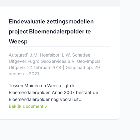
Eindevaluatie zettingsmodellen
project Bloemendalerpolder te
Weesp
Auteurs:
F.J.M. Hoefsloot, L.W. Schadee
Uitgever:
Fugro GeoServices B.V, Geo-Impuls
Uitgave: 24 februari 2014 | Geüpload op: 29
augustus 2021
Tussen Muiden en Weesp ligt de
Bloemendalerpolder. Anno 2007 bestaat de
Bloemendalerpolder nog vooral uit
cultuurlandschap met langgerekte kavels
Bekijk document
veenweidegrond. In de toekomst wordt hier een
gebied ontwikkeld waarin natuur, recreëren en
wonen fijnmazig op elkaar zijn afgestemd. Op
het totale grondgebied van Muiden en Weesp