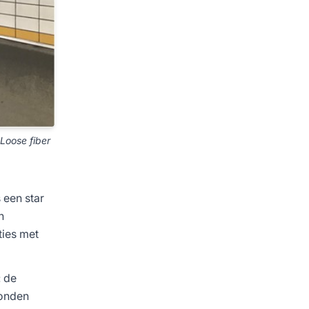
 Loose fiber
 een star
n
ies met
 de
bonden