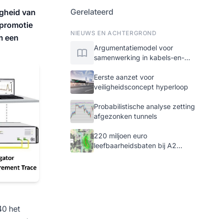
Gerelateerd
igheid van
 promotie
NIEUWS EN ACHTERGROND
m een
Argumentatiemodel voor
samenwerking in kabels-en-
leidingenprojecten
Eerste aanzet voor
veiligheidsconcept hyperloop
Probabilistische analyse zetting
afgezonken tunnels
220 miljoen euro
leefbaarheidsbaten bij A2
Maastricht
40 het