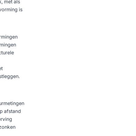
, met als
vorming is
ormingen
rmingen
turele
et
stleggen.
uurmetingen
p afstand
erving
ezonken