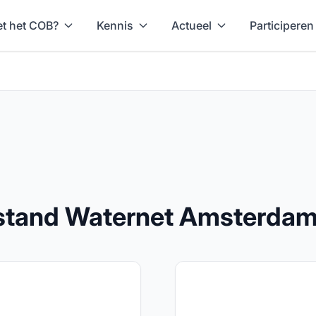
t het COB?
Kennis
Actueel
Participeren
rstand Waternet Amsterda