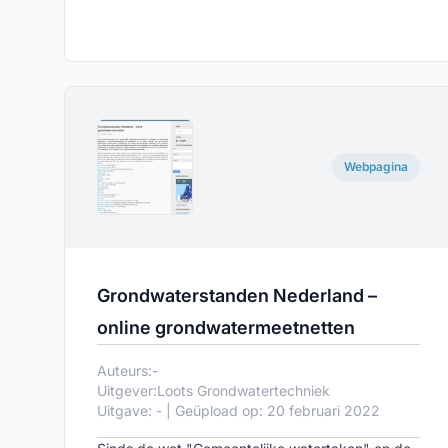
grondwater(standen) en bodemlagen te vinden.
Webpagina
Grondwaterstanden Nederland –
online grondwatermeetnetten
Auteurs:
-
Uitgever:
Loots Grondwatertechniek
Uitgave: - | Geüpload op: 20 februari 2022