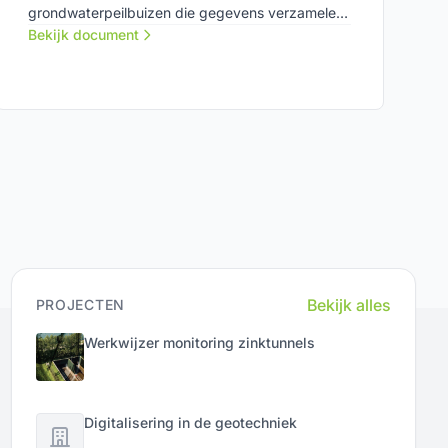
grondwaterpeilbuizen die gegevens verzamelen
over het verval van de grondwaterreserves in de
Bekijk document
tijd. Deze data is te raadplegen via een
openbare online viewer.
Bekijk alles
PROJECTEN
Werkwijzer monitoring zinktunnels
Digitalisering in de geotechniek