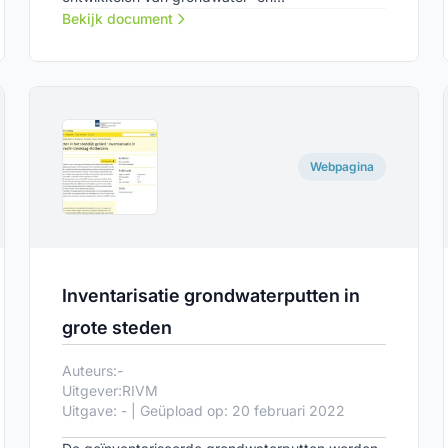
oppervlaktewatermodellen in te zien en te
Bekijk document
downloaden.
Webpagina
Inventarisatie grondwaterputten in
grote steden
Auteurs:
-
Uitgever:
RIVM
Uitgave: - | Geüpload op: 20 februari 2022