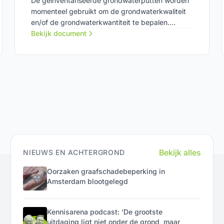
De geïnventariseerde grondwaterputten worden
momenteel gebruikt om de grondwaterkwaliteit
en/of de grondwaterkwantiteit te bepalen.
Gemeten wordt op diepten (filterdiepten) die
Bekijk document
variëren van net onder het maaiveld tot tientallen
meters daaronder. Dit blijkt uit een inventarisatie
door het RIVM van de grondwaterputten in de
vier grote steden, in opdracht van het ministerie
van VROM.
Bekijk alles
NIEUWS EN ACHTERGROND
Oorzaken graafschadebeperking in
Amsterdam blootgelegd
Kennisarena podcast: ‘De grootste
uitdaging ligt niet onder de grond, maar