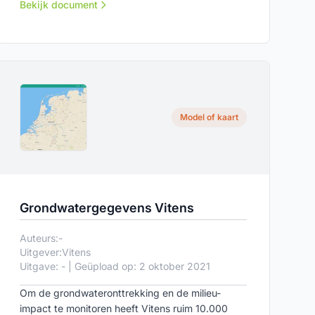
toekomstige opgaven voor ecologische en
Bekijk document
sociale infrastructuren.
Model of kaart
Grondwatergegevens Vitens
Auteurs:
-
Uitgever:
Vitens
Uitgave: - | Geüpload op: 2 oktober 2021
Om de grondwateronttrekking en de milieu-
impact te monitoren heeft Vitens ruim 10.000