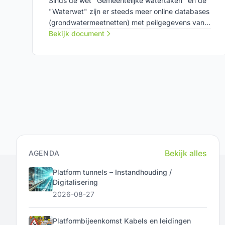
Sinds de wet "Gemeentelijke watertaken" en de
"Waterwet" zijn er steeds meer online databases
(grondwatermeetnetten) met peilgegevens van
grondwater welke snel en makkelijk zijn te
Bekijk document
raadplegen. Dankzij de openbare gegevens van
bevoegd gezag is het voor de opdrachtgever
niet noodzakelijk om te investeren in een
uitgebreid grond(water)onderzoek.
Bekijk alles
AGENDA
Platform tunnels – Instandhouding /
Digitalisering
2026-08-27
Platformbijeenkomst Kabels en leidingen