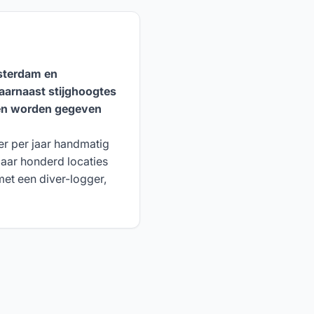
msterdam en
arnaast stijghoogtes
den worden gegeven
r per jaar handmatig
aar honderd locaties
et een diver-logger,