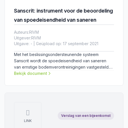
Sanscrit: instrument voor de beoordeling
van spoedeisendheid van saneren
Auteurs:
RIVM
Uitgever:
RIVM
Uitgave: - | Geüpload op: 17 september 2021
Met het beslissingsondersteunende systeem
Sanscrit wordt de spoedeisendheid van saneren
van ernstige bodemverontreinigingen vastgesteld.
De Circulaire bodemsanering legt vast hoe dit in zijn
Bekijk document
werk gaat.
Verslag van een bijeenkomst
LINK