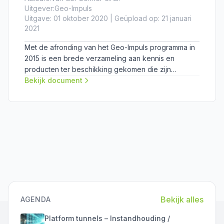
Uitgever:
Geo-Impuls
Uitgave: 01 oktober 2020 | Geüpload op: 21 januari
2021
Met de afronding van het Geo-Impuls programma in
2015 is een brede verzameling aan kennis en
producten ter beschikking gekomen die zijn
ontwikkeld om het risico op faalkosten in bouw- en
Bekijk document
infrastructuurprojecten te reduceren. De syllabus
biedt een basis voor de eerste toepassing binnen
de eigen projectomgeving of organisatie.
Bekijk alles
AGENDA
Platform tunnels – Instandhouding /