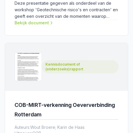
Deze presentatie gegeven als onderdeel van de
workshop 'Geotechnische risico's en contracten' en
geeft een overzicht van de momenten waarop
contracten worden afgesloten, verschillende
Bekijk document
contractvormen en de (geotechnische-)
risicoverdeling in contracten.
Kennisdocument of
(onderzoeks)rapport
COB-MIRT-verkenning Oeververbinding
Rotterdam
Auteurs:
Wout Broere; Karin de Haas