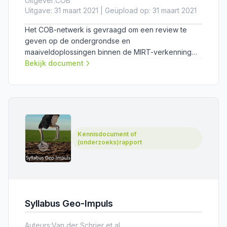
Uitgever:
COB
Uitgave: 31 maart 2021 | Geüpload op: 31 maart 2021
Het COB-netwerk is gevraagd om een review te
geven op de ondergrondse en
maaiveldoplossingen binnen de MIRT-verkenning
Oeververbinding Rotterdam. Een uitgebreide sessie
Bekijk document
met meer dan zeventig experts heeft geresulteerd
in tal van adviezen.
Kennisdocument of
(onderzoeks)rapport
Syllabus Geo-Impuls
Auteurs:
Van der Schrier et al.