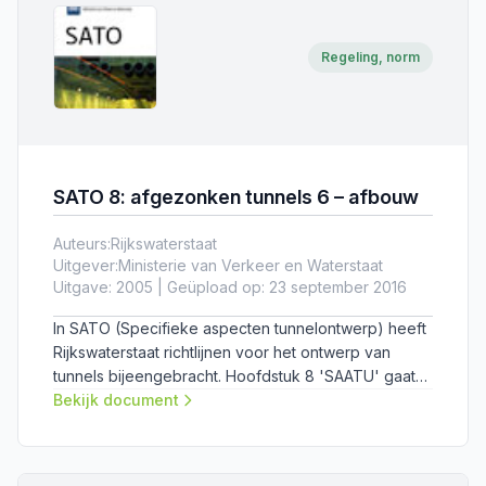
Regeling, norm
SATO 8: afgezonken tunnels 6 – afbouw
Auteurs:
Rijkswaterstaat
Uitgever:
Ministerie van Verkeer en Waterstaat
Uitgave: 2005 | Geüpload op: 23 september 2016
In SATO (Specifieke aspecten tunnelontwerp) heeft
Rijkswaterstaat richtlijnen voor het ontwerp van
tunnels bijeengebracht. Hoofdstuk 8 'SAATU' gaat
over specifieke aspecten van afgezonken tunnels.
Bekijk document