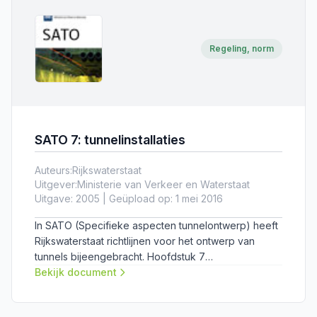
Regeling, norm
SATO 7: tunnelinstallaties
Auteurs:
Rijkswaterstaat
Uitgever:
Ministerie van Verkeer en Waterstaat
Uitgave: 2005 | Geüpload op: 1 mei 2016
In SATO (Specifieke aspecten tunnelontwerp) heeft
Rijkswaterstaat richtlijnen voor het ontwerp van
tunnels bijeengebracht. Hoofdstuk 7
'Tunnelinstallaties' is een praktisch gerichte
Bekijk document
aanvulling (verfijning en toelichting) op de
Veiligheidsrichtlijnen deel C (VRC), de richtlijn van