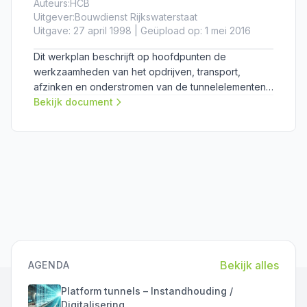
Auteurs:
HCB
Uitgever:
Bouwdienst Rijkswaterstaat
Uitgave: 27 april 1998 | Geüpload op: 1 mei 2016
Dit werkplan beschrijft op hoofdpunten de
werkzaamheden van het opdrijven, transport,
afzinken en onderstromen van de tunnelelementen
alsmede het tijdsbestek waarin deze
Bekijk document
werkzaamheden plaatsvinden.
Bekijk alles
AGENDA
Platform tunnels – Instandhouding /
Digitalisering