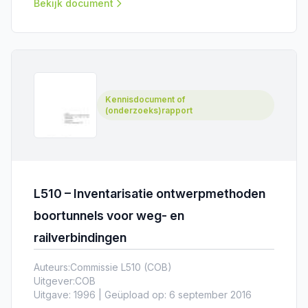
deze techniek kan een bredere dwarsdoorsnede
Bekijk document
van de tunnel worden gecreëerd.
Kennisdocument of
(onderzoeks)rapport
L510 – Inventarisatie ontwerpmethoden
boortunnels voor weg- en
railverbindingen
Auteurs:
Commissie L510 (COB)
Uitgever:
COB
Uitgave: 1996 | Geüpload op: 6 september 2016