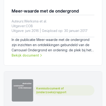
Meer-waarde met de ondergrond
Auteurs:
Werksma et al.
Uitgever:
COB
Uitgave: juni 2016 | Geüpload op: 30 januari 2017
In de publicatie Meer-waarde met de ondergrond
zijn inzichten en ontdekkingen gebundeld van de
Carrousel Ondergrond en ordening: de plek bij het
COB waar gepassioneerde professionals bij elkaar
Bekijk document
komen om kennis en ervaringen uit te wisselen over
vraagstukken rond ondergronds ruimtegebruik en
ruimtelijke ordening.
Kennisdocument of
(onderzoeks)rapport