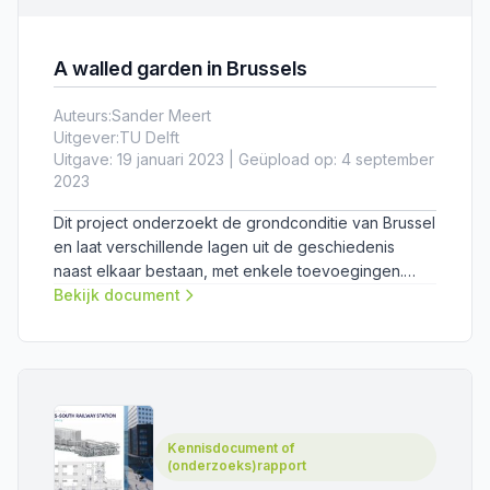
A walled garden in Brussels
Auteurs:
Sander Meert
Uitgever:
TU Delft
Uitgave: 19 januari 2023 | Geüpload op: 4 september
2023
Dit project onderzoekt de grondconditie van Brussel
en laat verschillende lagen uit de geschiedenis
naast elkaar bestaan, met enkele toevoegingen.
Door het maaiveld te verlagen naar het originele
Bekijk document
niveau komen de onzichtbare en leegstaande
kelderbakken tevoorschijn. Daarnaast bevind zich
de metrotunnel inclusief een dubbellaagse
parkeergarage over de gehele lengte van het plot.
Kennisdocument of
(onderzoeks)rapport