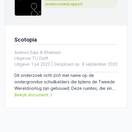
(onderzoeks)rapport
Scotopia
Auteurs:
Saja Al Khamissi
Uitgever:
TU Delft
Uitgave: 1 juli 2022 | Geüpload op: 4 september 2023
Dit onderzoek richt zich met name op de
ondergrondse schuilkelders die tijdens de Tweede
Wereldoorlog zijn gebouwd. Deze ruimtes, die sinds
de oorlog verwaarloosd zijn, veroorzaken een
Bekijk document
scheiding in het stedelijk weefsel en het geheugen
van de stad. De politieke spanning rondom deze
ruimtes roept een ethisch dilemma op bij het
ontwikkelen en overwegen van hun kwaliteit in de
stad.