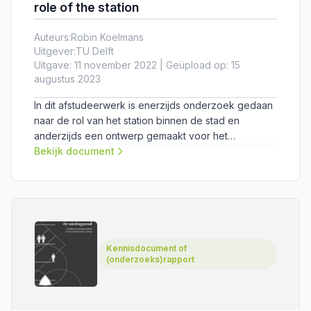
role of the station
Auteurs:
Robin Koelmans
Uitgever:
TU Delft
Uitgave: 11 november 2022 | Geüpload op: 15
augustus 2023
In dit afstudeerwerk is enerzijds onderzoek gedaan
naar de rol van het station binnen de stad en
anderzijds een ontwerp gemaakt voor het
vernieuwde station Amsterdam Zuid, waarbij slim
Bekijk document
gebruikgemaakt is de van ondergrondse ruimte.
Kennisdocument of
(onderzoeks)rapport