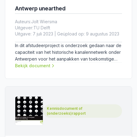
Antwerp unearthed
Auteurs:
Jolt Wiersma
Uitgever:
TU Delft
Uitgave: 7 juli 2023 | Geüpload op: 9 augustus 2023
In dit afstudeerproject is onderzoek gedaan naar de
capaciteit van het historische kanalennetwerk onder
Antwerpen voor het aanpakken van toekomstige
opgaven voor ecologische en sociale
Bekijk document
infrastructuren.
Kennisdocument of
(onderzoeks)rapport