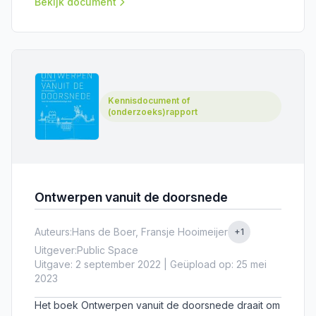
en mobiliteit in de stad Amsterdam.
Bekijk document
Kennisdocument of
(onderzoeks)rapport
Ontwerpen vanuit de doorsnede
Auteurs:
Hans de Boer, Fransje Hooimeijer
+1
Uitgever:
Public Space
Uitgave: 2 september 2022 | Geüpload op: 25 mei
2023
Het boek Ontwerpen vanuit de doorsnede draait om