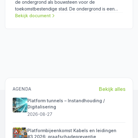
de ondergrond als bouwsteen voor de
toekomstbestendige stad. De ondergrond is een
wereld vol kansen om maatschappelijke en
Bekijk document
ruimtelijke uitdagingen aan te pakken en onze
leefomgevingskwaliteit te verhogen. De ondergrond
helpt ons om de druk op onze ruimte te
verminderen, voorziet ons van voedsel en draagt bij
aan behalen van duurzame
ontwikkelingsdoelstellingen.
Bekijk alles
AGENDA
Platform tunnels – Instandhouding /
Digitalisering
2026-08-27
Platformbijeenkomst Kabels en leidingen
#3 2026: graafschadepreventie