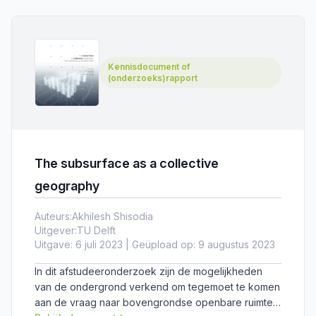
uitgewerkt. De mogelijke vormen van waardecreatie
worden zowel in tekst als in beeld toegelicht. Het
resultaat is een document met inspirerende
keuzekaarten waarmee per thema de ambities voor
Kennisdocument of
een gebiedsontwikkelingsproject bepaald kunnen
(onderzoeks)rapport
worden.
The subsurface as a collective
geography
Auteurs:
Akhilesh Shisodia
Uitgever:
TU Delft
Uitgave: 6 juli 2023 | Geüpload op: 9 augustus 2023
In dit afstudeeronderzoek zijn de mogelijkheden
van de ondergrond verkend om tegemoet te komen
aan de vraag naar bovengrondse openbare ruimte