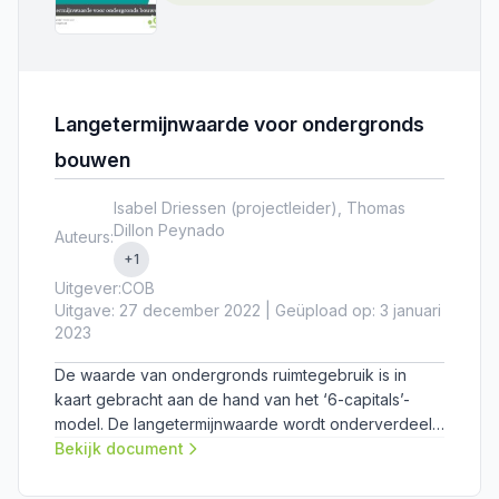
Langetermijnwaarde voor ondergronds
bouwen
Isabel Driessen (projectleider), Thomas
Dillon Peynado
Auteurs:
+1
Uitgever:
COB
Uitgave: 27 december 2022 | Geüpload op: 3 januari
2023
De waarde van ondergronds ruimtegebruik is in
kaart gebracht aan de hand van het ‘6-capitals’-
model. De langetermijnwaarde wordt onderverdeeld
in financiële, productieve, intellectuele, menselijke,
Bekijk document
sociale en natuurlijke waarde. In dit onderzoek zijn
deze waarden voor ondergronds ruimtegebruik