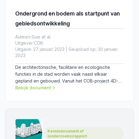
Ondergrond en bodem als startpunt van
gebiedsontwikkeling
Auteurs:
Guis et al.
Uitgever:
COB
Uitgave: 27 januari 2023 | Geüpload op: 30 januari
2023
De architectonische, facilitaire en ecologische
functies in de stad worden vaak naast elkaar
gepland en gebouwd. Vanuit het COB-project 4D-
bouwenvelop is een methode ontwikkeld om tot een
Bekijk document
ruimtelijke strategie te komen die uitgaat van
verdere integratie van functies en hoger ruimtelijk
rendement.
Kennisdocument of
(onderzoeks)rapport