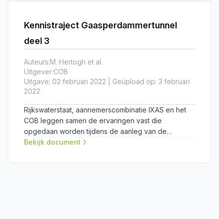
Kennistraject Gaasperdammertunnel
deel 3
Auteurs:
M. Hertogh et al.
Uitgever:
COB
Uitgave: 02 februari 2022 | Geüpload op: 3 februari
2022
Rijkswaterstaat, aannemerscombinatie IXAS en het
COB leggen samen de ervaringen vast die
opgedaan worden tijdens de aanleg van de
Gaasperdammertunnel. In dit derde deel van het
Bekijk document
rapport "Kennistraject Gaasperdammertunnel"
worden de lessen uit de periode 2018-2021
gepresenteerd.