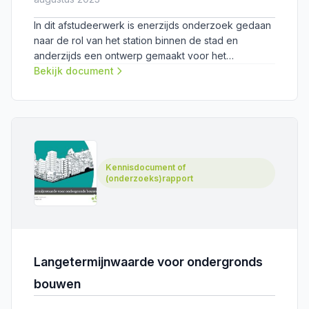
In dit afstudeerwerk is enerzijds onderzoek gedaan
naar de rol van het station binnen de stad en
anderzijds een ontwerp gemaakt voor het
vernieuwde station Amsterdam Zuid, waarbij slim
Bekijk document
gebruikgemaakt is de van ondergrondse ruimte.
Kennisdocument of
(onderzoeks)rapport
Langetermijnwaarde voor ondergronds
bouwen