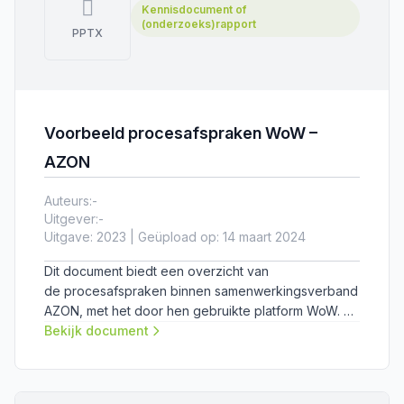
Kennisdocument of
(onderzoeks)rapport
PPTX
Voorbeeld procesafspraken WoW –
AZON​
Auteurs:
-
Uitgever:
-
Uitgave: 2023 | Geüpload op: 14 maart 2024
Dit document biedt een overzicht van
de procesafspraken binnen samenwerkingsverband
AZON, met het door hen gebruikte platform WoW. Dit
document is een hulpmiddel bij fase 2 van integrale
Bekijk document
planafstemming in de boven- en ondergrond:
ontwikkelen en formaliseren.