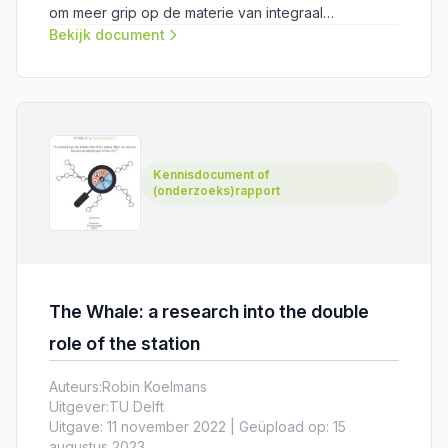
om meer grip op de materie van integraal
ontwerpen.
Bekijk document
Kennisdocument of
(onderzoeks)rapport
The Whale: a research into the double
role of the station
Auteurs:
Robin Koelmans
Uitgever:
TU Delft
Uitgave: 11 november 2022 | Geüpload op: 15
augustus 2023