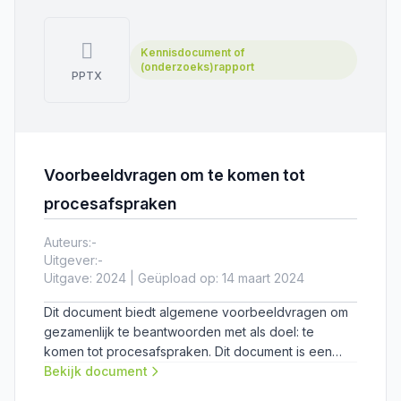
Kennisdocument of
(onderzoeks)rapport
PPTX
Voorbeeldvragen om te komen tot
procesafspraken​
Auteurs:
-
Uitgever:
-
Uitgave: 2024 | Geüpload op: 14 maart 2024
Dit document biedt algemene voorbeeldvragen om
gezamenlijk te beantwoorden met als doel: te
komen tot procesafspraken. Dit document is een
hulpmiddel bij fase 2 van integrale planafstemming in
Bekijk document
de boven- en ondergrond: ontwikkelen en