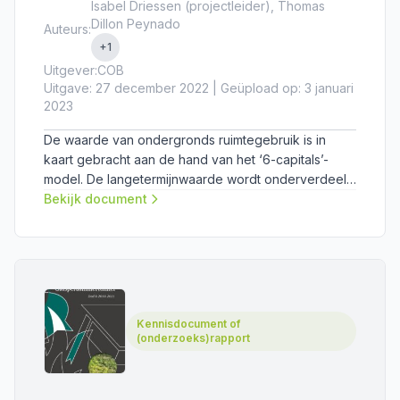
Isabel Driessen (projectleider), Thomas
Dillon Peynado
Auteurs:
+1
Uitgever:
COB
Uitgave: 27 december 2022 | Geüpload op: 3 januari
2023
De waarde van ondergronds ruimtegebruik is in
kaart gebracht aan de hand van het ‘6-capitals’-
model. De langetermijnwaarde wordt onderverdeeld
in financiële, productieve, intellectuele, menselijke,
Bekijk document
sociale en natuurlijke waarde. In dit onderzoek zijn
deze waarden voor ondergronds ruimtegebruik
uitgewerkt. De mogelijke vormen van waardecreatie
worden zowel in tekst als in beeld toegelicht. Het
resultaat is een document met inspirerende
keuzekaarten waarmee per thema de ambities voor
Kennisdocument of
een gebiedsontwikkelingsproject bepaald kunnen
(onderzoeks)rapport
worden.