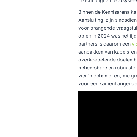
inzicht, digitaal ecosyst
Binnen de Kennisarena kabe
Aansluiting, zijn sindsdi
voor prangende vraagstukk
op en in 2024 was het tij
partners is daarom een
vi
aanpakken van kabels-en-l
overkoepelende doelen be
beheersbare en robuuste 
vier ‘mechanieken’, die 
voor een samenhangende