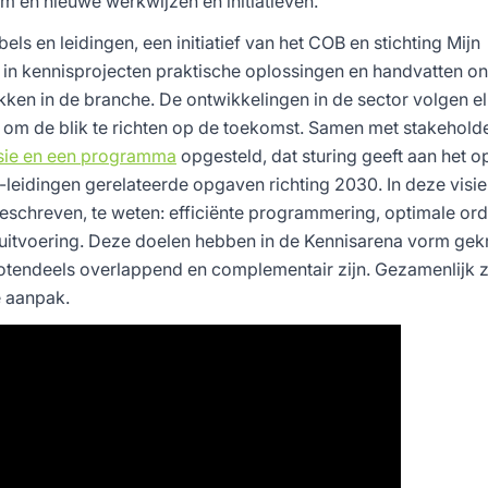
eem en nieuwe werkwijzen en initiatieven.
ls en leidingen, een initiatief van het COB en stichting Mijn
en in kennisprojecten praktische oplossingen en handvatten o
en in de branche. De ontwikkelingen in de sector volgen el
d om de blik te richten op de toekomst. Samen met stakehold
sie en een programma
opgesteld, dat sturing geeft aan het o
eidingen gerelateerde opgaven richting 2030. In deze visie 
schreven, te weten: efficiënte programmering, optimale or
uitvoering. Deze doelen hebben in de Kennisarena vorm gek
grotendeels overlappend en complementair zijn. Gezamenlijk 
 aanpak.