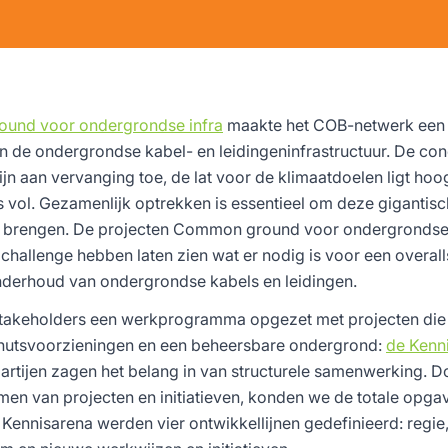
ound
voor ondergrondse infra
maakte het COB-netwerk een 
 de ondergrondse kabel- en leidingeninfrastructuur. De con
ijn aan vervanging toe, de lat voor de klimaatdoelen ligt hoo
 vol. Gezamenlijk optrekken is essentieel om deze gigantis
te brengen. De projecten Common ground voor ondergrondse 
gchallenge hebben laten zien wat er nodig is voor een overall
nderhoud van ondergrondse kabels en leidingen.
stakeholders een werkprogramma opgezet met projecten die
nutsvoorzieningen en een beheersbare ondergrond:
de Kenn
 partijen zagen het belang in van structurele samenwerking. D
n van projecten en initiatieven, konden we de totale opgav
 Kennisarena werden vier ontwikkellijnen gedefinieerd: regie,