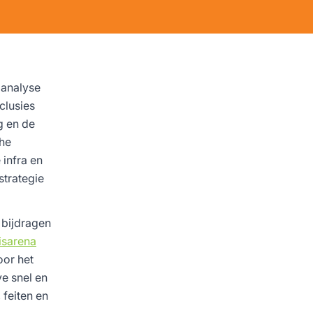
analyse
clusies
g en de
che
infra en
strategie
 bijdragen
isarena
oor het
e snel en
 feiten en