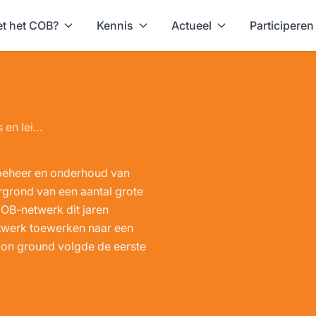
t het COB?
Kennis
Actueel
Participeren
Kennisarena kabels en leidingen
 beheer en onderhoud van
rgrond van een aantal grote
COB-netwerk dit jaren
etwerk toewerken naar een
mon ground volgde de eerste