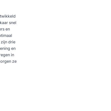
ntwikkeld
kaar snel
ers en
ptimaal
zijn drie
dening en
regen in
zorgen ze