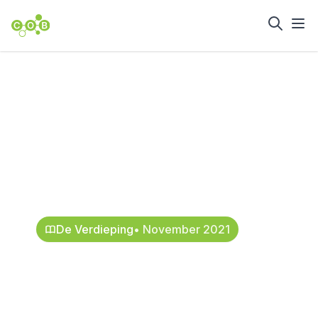
Home
Nieuws en achtergrond
Damwand als
duurzame
energieopwekker
29 oktober 2021
De Verdieping
• November 2021