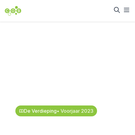
Home
Nieuws en achtergrond
Groeiboek
Bundelingstechnieken
meer dan een
catalogus
31 maart 2023
De Verdieping
• Voorjaar 2023