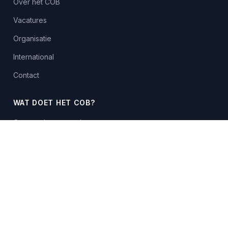
Over het COB
Vacatures
Organisatie
International
Contact
WAT DOET HET COB?
Ontmoet het netwerk
Tunnels
Platforms
Onderwijs
KENNIS
Kennisbank