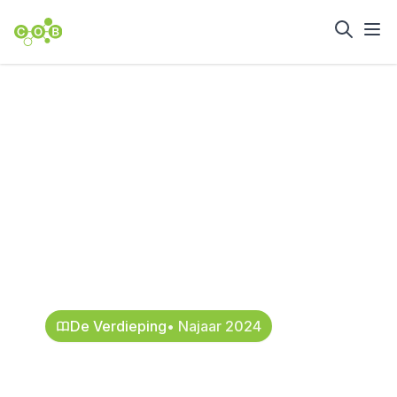
Home
Nieuws en achtergrond
Praktisch
pilotproject voor
bundeling van
telecomkabels
11 november 2024
De Verdieping
• Najaar 2024