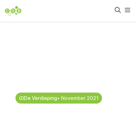
Home
Nieuws en achtergrond
Waterveiligheid
van ondergrondse
voedingspunten
29 oktober 2021
De Verdieping
• November 2021