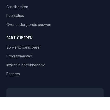
Groeiboeken
Publicaties
Over ondergronds bouwen
PARTICIPEREN
Zo werkt participeren
Programmaraad
Inzicht in betrokkenheid
Partners
Blijf op de hoogte
Meld je aan voor onze nieuwsbrief en ontvang