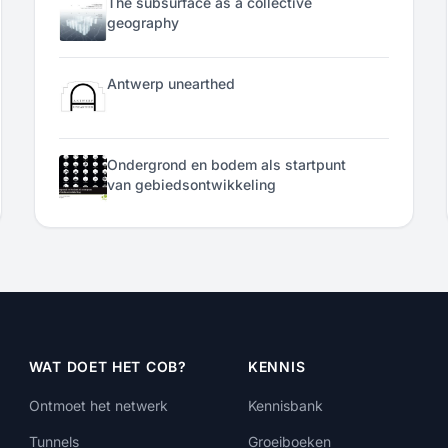
The subsurface as a collective
geography
Antwerp unearthed
Ondergrond en bodem als startpunt
van gebiedsontwikkeling
WAT DOET HET COB?
KENNIS
Ontmoet het netwerk
Kennisbank
Tunnels
Groeiboeken