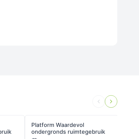
Platform Waardevol
Plat
ruik
ondergronds ruimtegebruik
onde