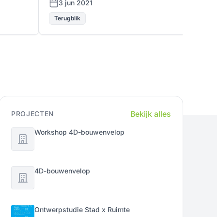
3 jun 2021
4 m
Terugblik
Terug
Bekijk alles
PROJECTEN
Workshop 4D-bouwenvelop
4D-bouwenvelop
Ontwerpstudie Stad x Ruimte