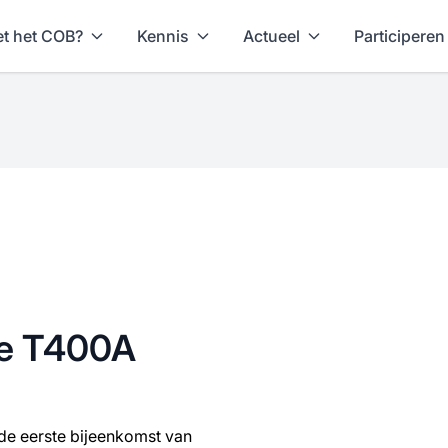
t het COB?
Kennis
Actueel
Participeren
e T400A
e eerste bijeenkomst van