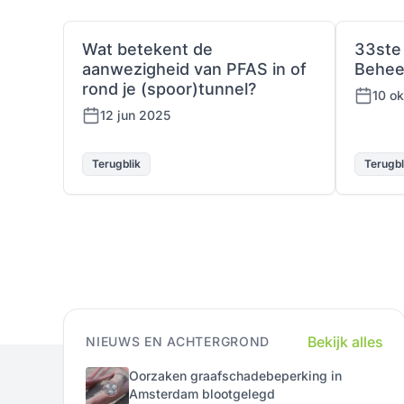
Wat betekent de
33ste
aanwezigheid van PFAS in of
Behee
rond je (spoor)tunnel?
10 o
12 jun 2025
Terugblik
Terugbl
Bekijk alles
NIEUWS EN ACHTERGROND
Oorzaken graafschadebeperking in
Amsterdam blootgelegd