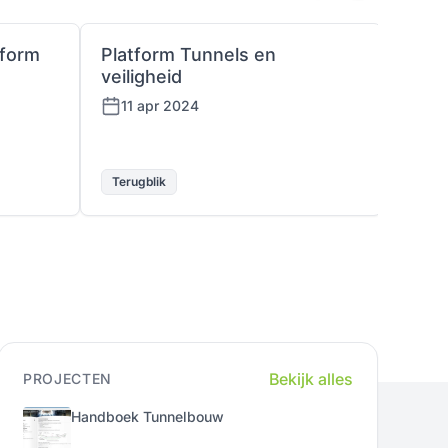
tform
Platform Tunnels en
Ople
veiligheid
16 
11 apr 2024
Terugblik
Terug
Bekijk alles
PROJECTEN
Handboek Tunnelbouw