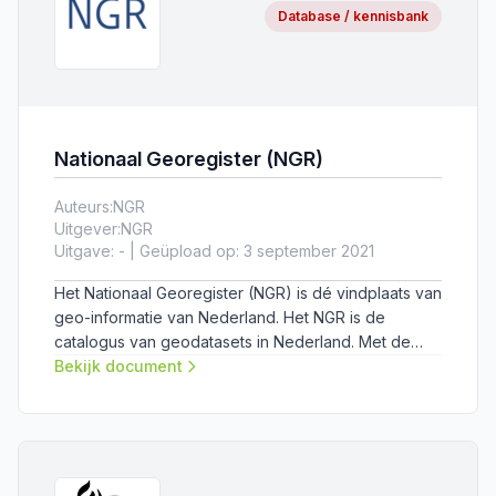
Database / kennisbank
Nationaal Georegister (NGR)
Auteurs:
NGR
Uitgever:
NGR
Uitgave: - | Geüpload op: 3 september 2021
Het Nationaal Georegister (NGR) is dé vindplaats van
geo-informatie van Nederland. Het NGR is de
catalogus van geodatasets in Nederland. Met de
eenvoudige zoekopties en presentatie van
Bekijk document
resultaten kunnen de datasets in de kaartviewer
worden bekeken of worden gedownload.