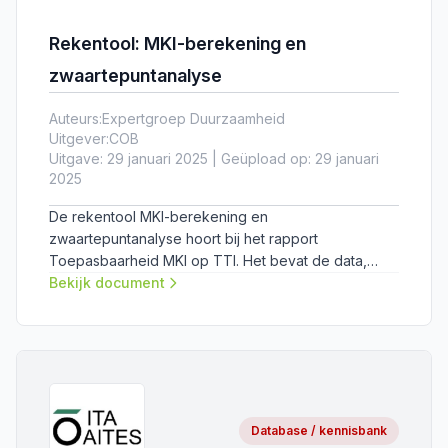
Rekentool: MKI-berekening en
zwaartepuntanalyse
Auteurs:
Expertgroep Duurzaamheid
Uitgever:
COB
Uitgave: 29 januari 2025 | Geüpload op: 29 januari
2025
De rekentool MKI-berekening en
zwaartepuntanalyse hoort bij het rapport
Toepasbaarheid MKI op TTI. Het bevat de data,
onderbouwing en resultaten van het project met de
Bekijk document
oorspronkelijke naam 'Haalbaarheid MKI op TTI'.
Database / kennisbank