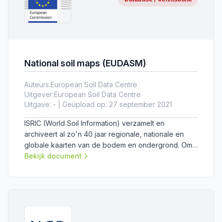
National soil maps (EUDASM)
Auteurs:
European Soil Data Centre
Uitgever:
European Soil Data Centre
Uitgave: - | Geüpload op: 27 september 2021
ISRIC (World Soil Information) verzamelt en
archiveert al zo'n 40 jaar regionale, nationale en
globale kaarten van de bodem en ondergrond. Om
te voorzien in de behoefte van het behouden van
Bekijk document
deze kaarten, heeft het Joint Research Centre
(JRC) van de Europese Commissie samen met ISRIC
het European Digital Archive of Soil Maps (EuDASM)
opgezet.