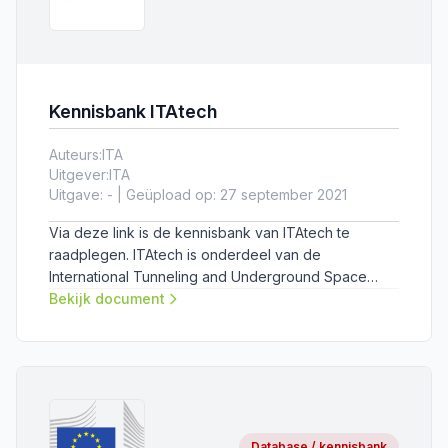
Kennisbank ITAtech
Auteurs:
ITA
Uitgever:
ITA
Uitgave: - | Geüpload op: 27 september 2021
Via deze link is de kennisbank van ITAtech te
raadplegen. ITAtech is onderdeel van de
International Tunneling and Underground Space
Association (ITA).
Bekijk document
Database / kennisbank