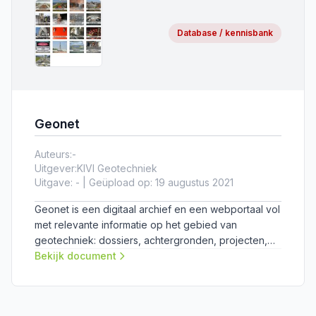
Database / kennisbank
Geonet
Auteurs:
-
Uitgever:
KIVI Geotechniek
Uitgave: - | Geüpload op: 19 augustus 2021
Geonet is een digitaal archief en een webportaal vol
met relevante informatie op het gebied van
geotechniek: dossiers, achtergronden, projecten,
literatuur en verwijzingen naar belangrijke websites.
Bekijk document