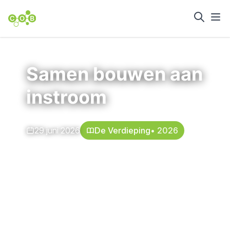
Home
Nieuws en achtergrond
Samen bouwen aan
instroom
29 juni 2026
De Verdieping
• 2026