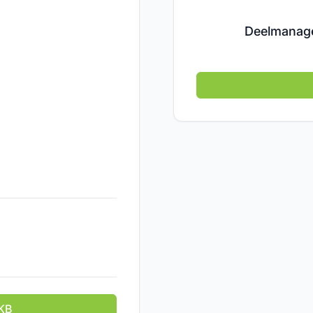
Deelmanag
KB