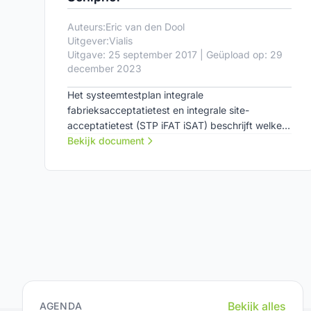
Auteurs:
Eric van den Dool
Uitgever:
Vialis
Uitgave: 25 september 2017 | Geüpload op: 29
december 2023
Het systeemtestplan integrale
fabrieksacceptatietest en integrale site-
acceptatietest (STP iFAT iSAT) beschrijft welke
testen worden uitgevoerd binnen de iFAT en
Bekijk document
iSAT voor het project Tunnelveiligheid Schiphol.
Bekijk alles
AGENDA