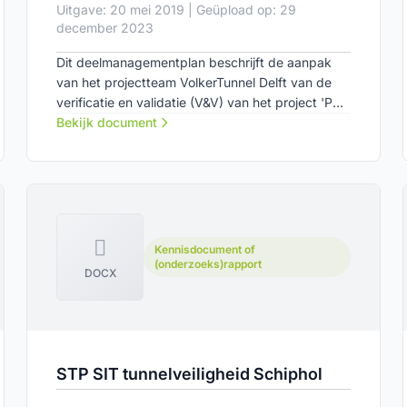
Uitgave: 20 mei 2019 | Geüpload op: 29
december 2023
Dit deelmanagementplan beschrijft de aanpak
van het projectteam VolkerTunnel Delft van de
verificatie en validatie (V&V) van het project 'PHS
DS3 TTI en afbouw'.
Bekijk document
Kennisdocument of
(onderzoeks)rapport
DOCX
STP SIT tunnelveiligheid Schiphol