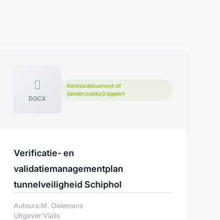
Kennisdocument of
(onderzoeks)rapport
DOCX
Verificatie- en
validatiemanagementplan
tunnelveiligheid Schiphol
Auteurs:
M. Oelemans
Uitgever:
Vialis