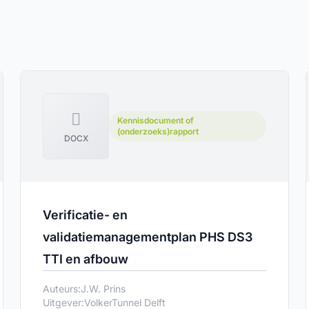
Kennisdocument of
(onderzoeks)rapport
DOCX
Verificatie- en
validatiemanagementplan PHS DS3
TTI en afbouw
Auteurs:
J.W. Prins
Uitgever:
VolkerTunnel Delft