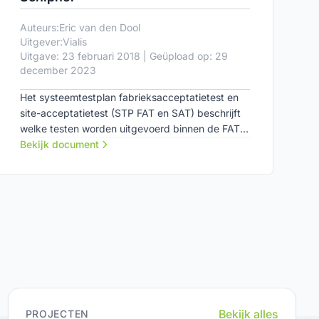
Auteurs:
Eric van den Dool
Uitgever:
Vialis
Uitgave: 23 februari 2018 | Geüpload op: 29
december 2023
Het systeemtestplan fabrieksacceptatietest en
site-acceptatietest (STP FAT en SAT) beschrijft
welke testen worden uitgevoerd binnen de FAT
en SAT van het project Tunnelveiligheid Schiphol.
Bekijk document
Bekijk alles
PROJECTEN