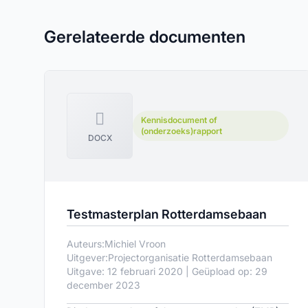
Gerelateerde documenten
Kennisdocument of
(onderzoeks)rapport
DOCX
Testmasterplan Rotterdamsebaan
Auteurs:
Michiel Vroon
Uitgever:
Projectorganisatie Rotterdamsebaan
Uitgave: 12 februari 2020 | Geüpload op: 29
december 2023