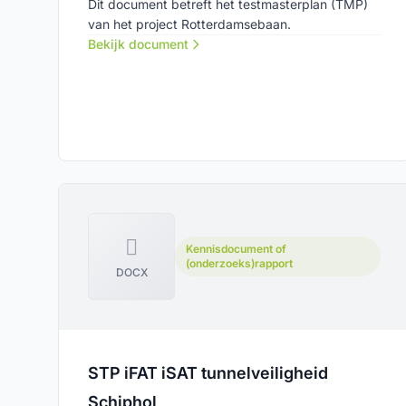
Dit document betreft het testmasterplan (TMP)
van het project Rotterdamsebaan.
Bekijk document
Kennisdocument of
(onderzoeks)rapport
DOCX
STP iFAT iSAT tunnelveiligheid
Schiphol