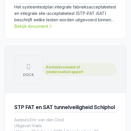
Het systeemtestplan integrale fabrieksacceptatietest
en integrale site-acceptatietest (STP iFAT iSAT)
beschrijft welke testen worden uitgevoerd binnen
de iFAT en iSAT voor het project Tunnelveiligheid
Bekijk document
Schiphol.
Kennisdocument of
(onderzoeks)rapport
DOCX
STP FAT en SAT tunnelveiligheid Schiphol
Auteurs:
Eric van den Dool
Uitgever:
Vialis