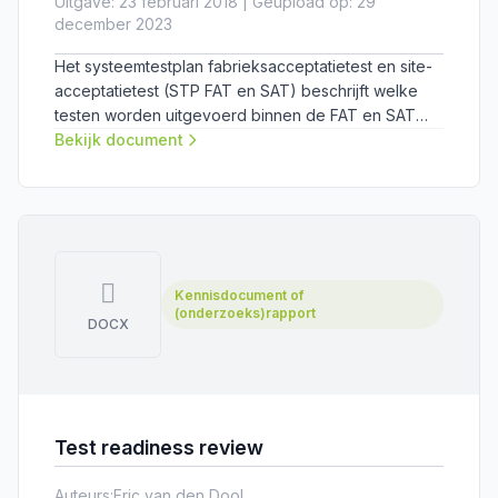
Uitgave: 23 februari 2018 | Geüpload op: 29
december 2023
Het systeemtestplan fabrieksacceptatietest en site-
acceptatietest (STP FAT en SAT) beschrijft welke
testen worden uitgevoerd binnen de FAT en SAT
van het project Tunnelveiligheid Schiphol.
Bekijk document
Kennisdocument of
(onderzoeks)rapport
DOCX
Test readiness review
Auteurs:
Eric van den Dool