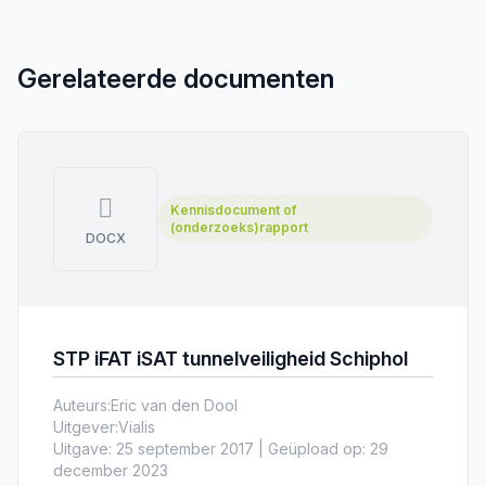
Gerelateerde documenten
Kennisdocument of
(onderzoeks)rapport
DOCX
STP iFAT iSAT tunnelveiligheid Schiphol
Auteurs:
Eric van den Dool
Uitgever:
Vialis
Uitgave: 25 september 2017 | Geüpload op: 29
december 2023