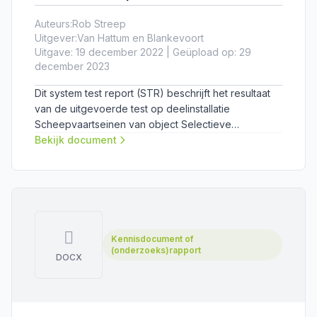
Auteurs:
Rob Streep
Uitgever:
Van Hattum en Blankevoort
Uitgave: 19 december 2022 | Geüpload op: 29
december 2023
Dit system test report (STR) beschrijft het resultaat
van de uitgevoerde test op deelinstallatie
Scheepvaartseinen van object Selectieve
onttrekking IJmond.
Bekijk document
Kennisdocument of
(onderzoeks)rapport
DOCX