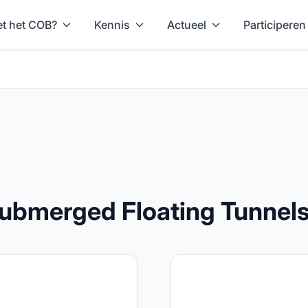
t het COB?
Kennis
Actueel
Participeren
f Submerged Floating Tunnel