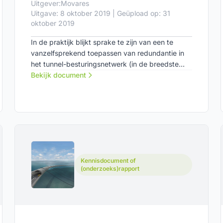
Uitgever:
Movares
Uitgave: 8 oktober 2019 | Geüpload op: 31
oktober 2019
In de praktijk blijkt sprake te zijn van een te
vanzelfsprekend toepassen van redundantie in
het tunnel-besturingsnetwerk (in de breedste
zin) en in subsystemen van tunnels. Het gebruik
Bekijk document
van redundantie is ‘common practice’, maar
gezien de kosten/baten niet noodzakelijkerwijs
‘best practice’.
Kennisdocument of
(onderzoeks)rapport