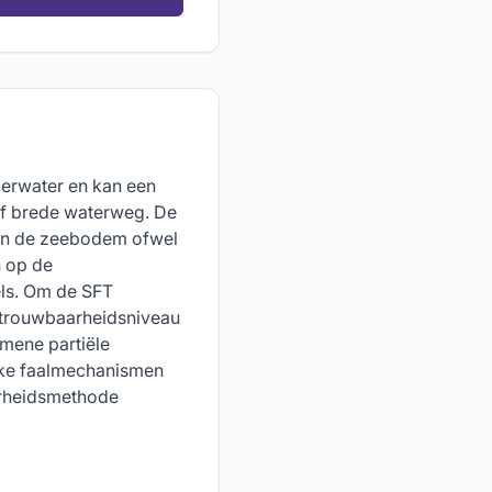
derwater en kan een
of brede waterweg. De
aan de zeebodem ofwel
h op de
ls. Om de SFT
betrouwbaarheidsniveau
emene partiële
ijke faalmechanismen
arheidsmethode