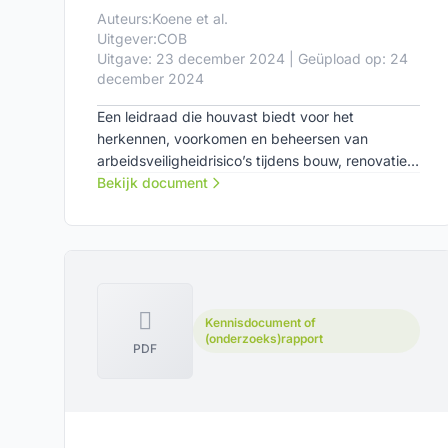
Auteurs:
Koene et al.
Uitgever:
COB
Uitgave: 23 december 2024 | Geüpload op: 24
december 2024
Een leidraad die houvast biedt voor het
herkennen, voorkomen en beheersen van
arbeidsveiligheidrisico’s tijdens bouw, renovatie
en onderhoud van tunnels.
Bekijk document
Kennisdocument of
(onderzoeks)rapport
PDF