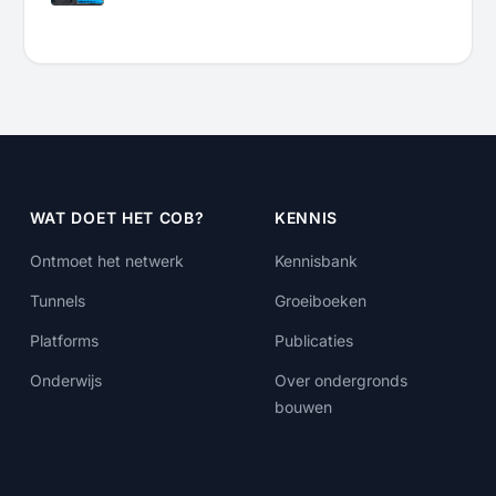
WAT DOET HET COB?
KENNIS
Ontmoet het netwerk
Kennisbank
Tunnels
Groeiboeken
Platforms
Publicaties
Onderwijs
Over ondergronds
bouwen