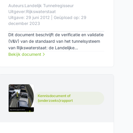
Auteurs:
Landelijk Tunnelregisseur
Uitgever:
Rijkswaterstaat
Uitgave: 29 juni 2012 | Geüpload op: 29
december 2023
Dit document beschrijft de verificatie en validatie
(V&V) van de standaard van het tunnelsysteem
van Rijkswaterstaat: de Landelijke
tunnelstandaard, LTS.
Bekijk document
Kennisdocument of
(onderzoeks)rapport