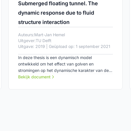
Submerged floating tunnel. The
dynamic response due to fluid
structure interaction
Auteurs:
Mart-Jan Hemel
Uitgever:
TU Delft
Uitgave: 2019 | Geüpload op: 1 september 2021
In deze thesis is een dynamisch model
ontwikkeld om het effect van golven en
stromingen op het dynamische karakter van de
tunnel te onderzoeken.
Bekijk document