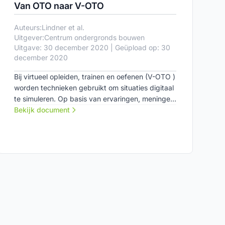
Van OTO naar V-OTO
Auteurs:
Lindner et al.
Uitgever:
Centrum ondergronds bouwen
Uitgave: 30 december 2020 | Geüpload op: 30
december 2020
Bij virtueel opleiden, trainen en oefenen (V-OTO )
worden technieken gebruikt om situaties digitaal
te simuleren. Op basis van ervaringen, meningen
en ideeën van de direct betrokken stakeholders
Bekijk document
is in deze publicatie de ontwikkeling van V-OTO
in kaart gebracht met als doel het stimuleren en
helpen van deze stakeholders in hun
visievorming en het maken van strategische
keuzes.