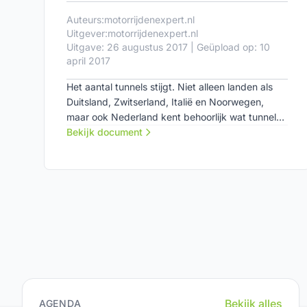
Auteurs:
motorrijdenexpert.nl
Uitgever:
motorrijdenexpert.nl
Uitgave: 26 augustus 2017 | Geüpload op: 10
april 2017
Het aantal tunnels stijgt. Niet alleen landen als
Duitsland, Zwitserland, Italië en Noorwegen,
maar ook Nederland kent behoorlijk wat tunnels.
Er zijn veel mensen die last hebben van een
Bekijk document
beklemmend gevoel bij het rijden in een tunnel.
Dat kan variëren van angst voor onverwachte
situaties tot echte claustrofobie. Daarom een
aantal tips voor het rijden in tunnels.
Bekijk alles
AGENDA