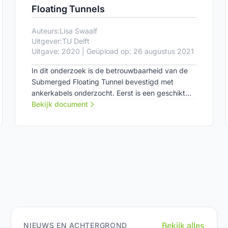
Floating Tunnels
Auteurs:
Lisa Swaalf
Uitgever:
TU Delft
Uitgave: 2020 | Geüpload op: 26 augustus 2021
In dit onderzoek is de betrouwbaarheid van de
Submerged Floating Tunnel bevestigd met
ankerkabels onderzocht. Eerst is een geschikt
betrouwbaarheidsniveau bepaald om de SFT
Bekijk document
volledig probabilistisch te ontwerpen.
Bekijk alles
NIEUWS EN ACHTERGROND