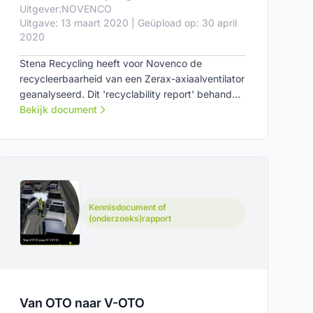
Uitgever:
NOVENCO
Uitgave: 13 maart 2020 | Geüpload op: 30 april
2020
Stena Recycling heeft voor Novenco de
recycleerbaarheid van een Zerax-axiaalventilator
geanalyseerd. Dit 'recyclability report' behandelt
zowel de theoretische herbruikbaarheid van elk
Bekijk document
onderdeel en de meegeleverde materialen, als
de daadwerkelijke herbruikbaar in de praktijk.
Kennisdocument of
(onderzoeks)rapport
Van OTO naar V-OTO