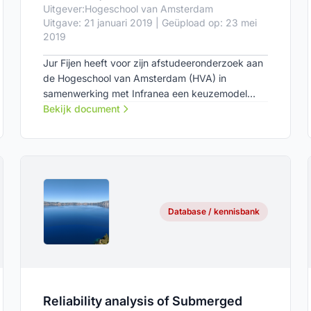
Uitgever:
Hogeschool van Amsterdam
Uitgave: 21 januari 2019 | Geüpload op: 23 mei
2019
Jur Fijen heeft voor zijn afstudeeronderzoek aan
de Hogeschool van Amsterdam (HVA) in
samenwerking met Infranea een keuzemodel
ontwikkeld voor het configureren van een
Bekijk document
rijsimulator.
Database / kennisbank
Reliability analysis of Submerged