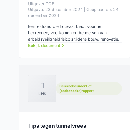
Uitgever:
COB
Uitgave: 23 december 2024 | Geüpload op: 24
december 2024
Een leidraad die houvast biedt voor het
herkennen, voorkomen en beheersen van
arbeidsveiligheidrisico’s tijdens bouw, renovatie
en onderhoud van tunnels.
Bekijk document
Kennisdocument of
(onderzoeks)rapport
LINK
Tips tegen tunnelvrees