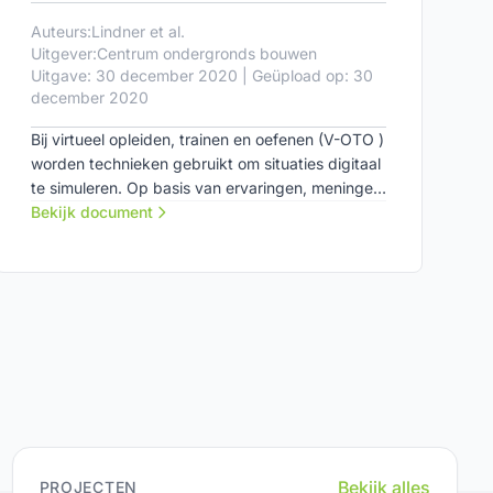
Auteurs:
Lindner et al.
Uitgever:
Centrum ondergronds bouwen
Uitgave: 30 december 2020 | Geüpload op: 30
december 2020
Bij virtueel opleiden, trainen en oefenen (V-OTO )
worden technieken gebruikt om situaties digitaal
te simuleren. Op basis van ervaringen, meningen
en ideeën van de direct betrokken stakeholders
Bekijk document
is in deze publicatie de ontwikkeling van V-OTO
in kaart gebracht met als doel het stimuleren en
helpen van deze stakeholders in hun
visievorming en het maken van strategische
keuzes.
Bekijk alles
PROJECTEN