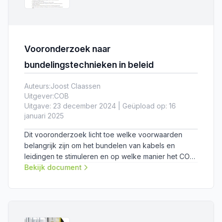
Vooronderzoek naar
bundelingstechnieken in beleid
Auteurs:
Joost Claassen
Uitgever:
COB
Uitgave: 23 december 2024 | Geüpload op: 16
januari 2025
Dit vooronderzoek licht toe welke voorwaarden
belangrijk zijn om het bundelen van kabels en
leidingen te stimuleren en op welke manier het COB
hier een bijdrage aan kan leveren.
Bekijk document