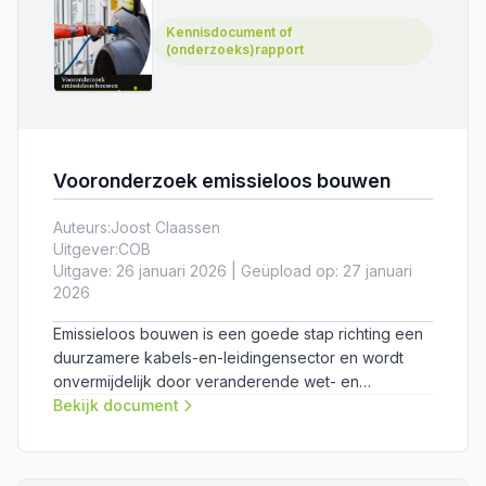
Kennisdocument of
(onderzoeks)rapport
Vooronderzoek emissieloos bouwen
Auteurs:
Joost Claassen
Uitgever:
COB
Uitgave: 26 januari 2026 | Geüpload op: 27 januari
2026
Emissieloos bouwen is een goede stap richting een
duurzamere kabels-en-leidingensector en wordt
onvermijdelijk door veranderende wet- en
regelgeving. Dit vooronderzoek verkent de rol van
Bekijk document
de Kennisarena in deze transitie.