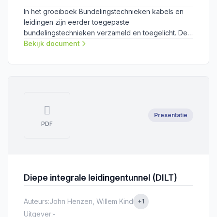
In het groeiboek Bundelingstechnieken kabels en
leidingen zijn eerder toegepaste
bundelingstechnieken verzameld en toegelicht. De
opstellers willen inspireren tot verdieping in de
Bekijk document
mogelijkheden van bundelingstechnieken.
Presentatie
PDF
Diepe integrale leidingentunnel (DILT)
Auteurs:
John Henzen, Willem Kind
+1
Uitgever:
-