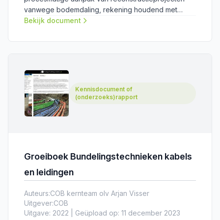
vanwege bodemdaling, rekening houdend met
kabels en leidingen.
Bekijk document
Kennisdocument of
(onderzoeks)rapport
Groeiboek Bundelingstechnieken kabels
en leidingen
Auteurs:
COB kernteam olv Arjan Visser
Uitgever:
COB
Uitgave: 2022 | Geüpload op: 11 december 2023