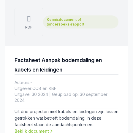
Kennisdocument of
(onderzoeks)rapport
PDF
Factsheet Aanpak bodemdaling en
kabels en leidingen
Auteurs:
-
Uitgever:
COB en KBF
Uitgave: 30 2024 | Geüpload op: 30 september
2024
Uit drie projecten met kabels en leidingen zijn lessen
getrokken wat betreft bodemdaling. In deze
factsheet staan de aandachtspunten en
aanbevelingen voor een beheerste, procesmatige
Bekijk document