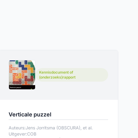
Kennisdocument of
(onderzoeks)rapport
Verticale puzzel
Auteurs:
Jens Jorritsma (OBSCURA), et al.
Uitgever:
COB