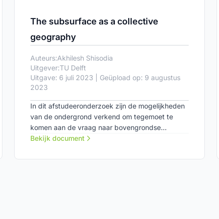
The subsurface as a collective
geography
Auteurs:
Akhilesh Shisodia
Uitgever:
TU Delft
Uitgave: 6 juli 2023 | Geüpload op: 9 augustus
2023
In dit afstudeeronderzoek zijn de mogelijkheden
van de ondergrond verkend om tegemoet te
komen aan de vraag naar bovengrondse
openbare ruimte en mobiliteit in de stad
Bekijk document
Amsterdam.