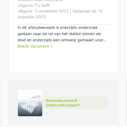
Uitgever:
TU Delft
Uitgave: 11 november 2022 | Geüpload op: 15
augustus 2023
In dit afstudeerwerk is enerzijds onderzoek
gedaan naar de rol van het station binnen de
stad en anderzijds een ontwerp gemaakt voor
het vernieuwde station Amsterdam Zuid, waarbij
Bekijk document
slim gebruikgemaakt is de van ondergrondse
ruimte.
Kennisdocument of
(onderzoeks)rapport