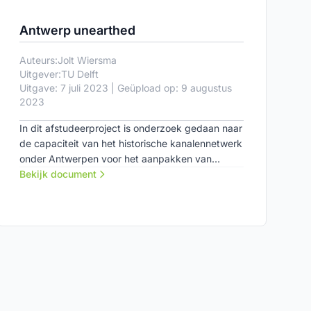
Antwerp unearthed
Auteurs:
Jolt Wiersma
Uitgever:
TU Delft
Uitgave: 7 juli 2023 | Geüpload op: 9 augustus
2023
In dit afstudeerproject is onderzoek gedaan naar
de capaciteit van het historische kanalennetwerk
onder Antwerpen voor het aanpakken van
toekomstige opgaven voor ecologische en
Bekijk document
sociale infrastructuren.