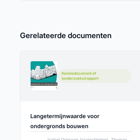
Gerelateerde documenten
Kennisdocument of
(onderzoeks)rapport
Langetermijnwaarde voor
ondergronds bouwen
Isabel Driessen (projectleider), Thomas