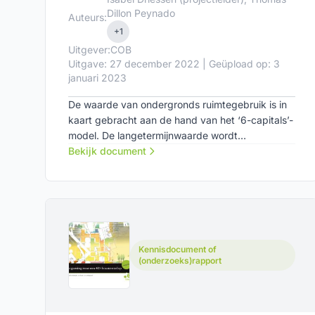
Dillon Peynado
Auteurs:
+1
Uitgever:
COB
Uitgave: 27 december 2022 | Geüpload op: 3
januari 2023
De waarde van ondergronds ruimtegebruik is in
kaart gebracht aan de hand van het ‘6-capitals’-
model. De langetermijnwaarde wordt
onderverdeeld in financiële, productieve,
Bekijk document
intellectuele, menselijke, sociale en natuurlijke
waarde. In dit onderzoek zijn deze waarden voor
ondergronds ruimtegebruik uitgewerkt. De
mogelijke vormen van waardecreatie worden
zowel in tekst als in beeld toegelicht. Het
resultaat is een document met inspirerende
Kennisdocument of
keuzekaarten waarmee per thema de ambities
(onderzoeks)rapport
voor een gebiedsontwikkelingsproject bepaald
kunnen worden.