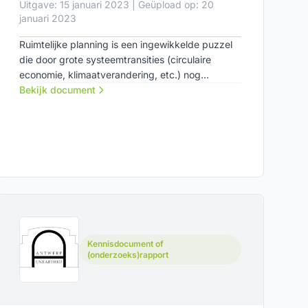
Uitgave: 15 januari 2023 | Geüpload op: 20
januari 2023
Ruimtelijke planning is een ingewikkelde puzzel
die door grote systeemtransities (circulaire
economie, klimaatverandering, etc.) nog
complexer wordt. Vanuit het COB-project 4D-
Bekijk document
bouwenvelop is deze serious game ontwikkeld
om op een laagdrempelige manier onderzoek te
doen naar een integraal ontwerp.
Kennisdocument of
(onderzoeks)rapport