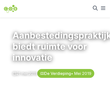
Home
Nieuws en achtergrond
Aanbestedingspraktij
biedt ruimte voor
innovatie
21 mei 2019
De Verdieping
• Mei 2019