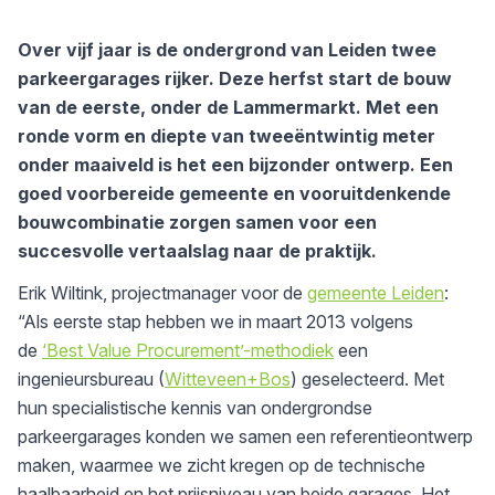
Over vijf jaar is de ondergrond van Leiden twee
parkeergarages rijker. Deze herfst start de bouw
van de eerste, onder de Lammermarkt. Met een
ronde vorm en diepte van tweeëntwintig meter
onder maaiveld is het een bijzonder ontwerp. Een
goed voorbereide gemeente en vooruitdenkende
bouwcombinatie zorgen samen voor een
succesvolle vertaalslag naar de praktijk.
Erik Wiltink, projectmanager voor de
gemeente Leiden
:
“Als eerste stap hebben we in maart 2013 volgens
de
‘Best Value Procurement’-methodiek
een
ingenieursbureau (
Witteveen+Bos
) geselecteerd. Met
hun specialistische kennis van ondergrondse
parkeergarages konden we samen een referentieontwerp
maken, waarmee we zicht kregen op de technische
haalbaarheid en het prijsniveau van beide garages. Het